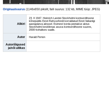
Originaalsuurus
(1146x650 pikslit, faili suurus: 132 kb, MIME tüüp: JPEG)
23. II 1947. Heinrich Laretei Stockholmi kontserdihoone
kõnepuldis Eesti Rahvusfondi korraldatud Eesti Vabariigi
Allkiri
aastapäeva aktusel. Esimest korda peetakse aktus
Stockholmi kesklinnas asuva kontserdihoone suures,
2000-kohalises saalis.
Autor
Harald Perten
Autoriõigused
ja/või allikas