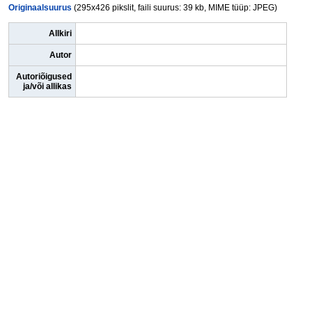
Originaalsuurus
(295x426 pikslit, faili suurus: 39 kb, MIME tüüp: JPEG)
Allkiri
Autor
Autoriõigused
ja/või allikas