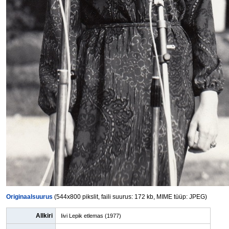
Originaalsuurus
(544x800 pikslit, faili suurus: 172 kb, MIME tüüp: JPEG)
Allkiri
Iivi Lepik etlemas (1977)