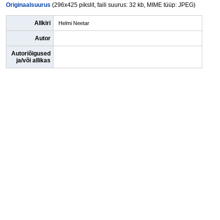
Originaalsuurus
(296x425 pikslit, faili suurus: 32 kb, MIME tüüp: JPEG)
Allkiri
Helmi Neetar
Autor
Autoriõigused
ja/või allikas