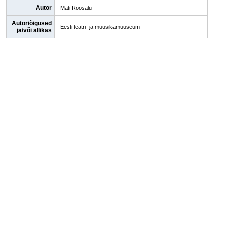
Autor
Mati Roosalu
Autoriõigused
Eesti teatri- ja muusikamuuseum
ja/või allikas