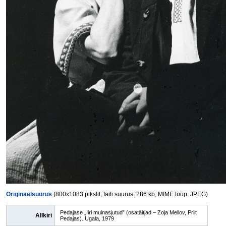
Originaalsuurus
(800x1083 pikslit, faili suurus: 286 kb, MIME tüüp: JPEG)
Pedajase „Iiri muinasjutud” (osatäitjad – Zoja Mellov, Priit
Allkiri
Pedajas). Ugala, 1979