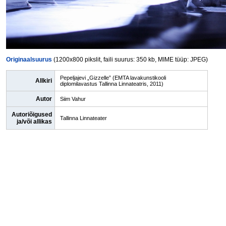
Originaalsuurus
(1200x800 pikslit, faili suurus: 350 kb, MIME tüüp: JPEG)
Pepeljajevi „Gizzelle” (EMTA lavakunstikooli
Allkiri
diplomilavastus Tallinna Linnateatris, 2011)
Autor
Siim Vahur
Autoriõigused
Tallinna Linnateater
ja/või allikas