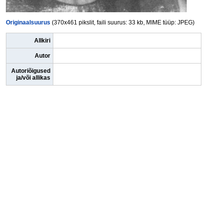
Originaalsuurus
(370x461 pikslit, faili suurus: 33 kb, MIME tüüp: JPEG)
Allkiri
Autor
Autoriõigused
ja/või allikas