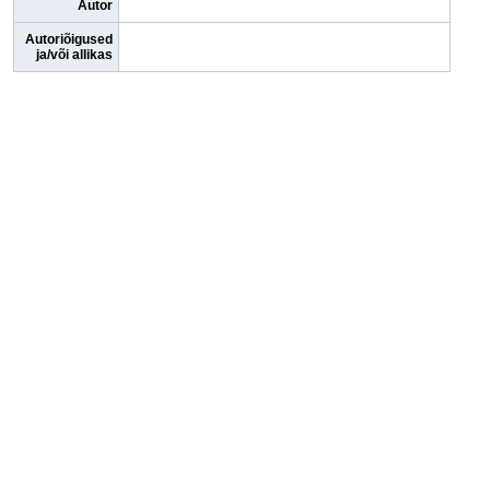
Autor
Autoriõigused
ja/või allikas