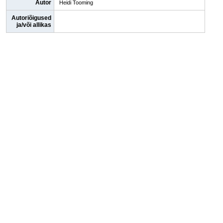
Autor
Heidi Tooming
Autoriõigused
ja/või allikas