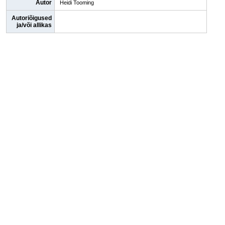
Autor
Heidi Tooming
Autoriõigused
ja/või allikas