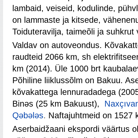
lambaid, veiseid, kodulinde, pühv
on lammaste ja kitsede, vähenenu
Toiduteravilja, taimeõli ja suhkrut
Valdav on autoveondus. Kõvakatt
raudteid 2066 km, sh elektrifitsee
km (2014). Üle 1000 brt kaubalaev
Põhiline liiklussõlm on Bakuu. A
kõvakattega lennuradadega (200
Binəs (25 km Bakuust),
Naxçıvan
Qəbələs
.
Naftajuhtmeid on 1527 k
Aserbaidžaani ekspordi väärtus oli