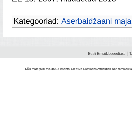
Kategooriad:
Aserbaidžaani maj
Eesti Entsüklopeediast
T
Kõik materjalid avaldatud litsentsi Creative Commons Attribution-Noncommercial-S