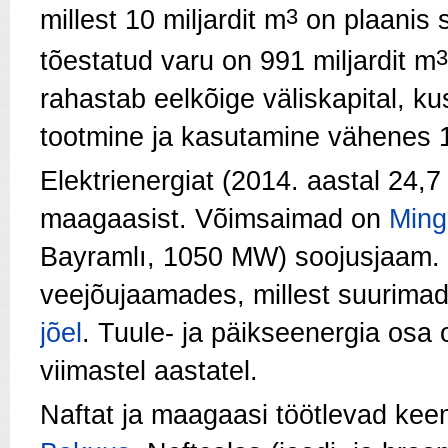
3
millest 10 miljardit m
on plaanis 
3
tõestatud varu on 991 miljardit m
rahastab eelkõige väliskapital, 
tootmine ja kasutamine vähenes 19
Elektrienergiat (2014. aastal 24,7
maagaasist. Võimsaimad on
Ming
Bayramlı, 1050 MW) soojusjaam. 
veejõujaamades, millest suurimad
jõel
. Tuule- ja päikseenergia osa
viimastel aastatel.
Naftat ja maagaasi töötlevad ke