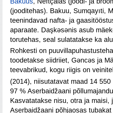
Bakuus
, Neftçalas (joodi- ja bro
(jooditehas). Bakuu, Sumqayıti, M
teenindavad nafta- ja gaasitööst
aparaate. Daşkəsənis asub mäek
torutehas, seal sulatatakse ka alu
Rohkesti on puuvillapuhastusteh
toodetakse siidriiet, Gəncəs ja M
teevabrikud, kogu riigis on veini
(2014), niisutatavat maad 14 550
97 % Aserbaidžaani põllumajandus
Kasvatatakse nisu, otra ja maisi, jõ
Aserbaidžaani põhjaosas tubakat