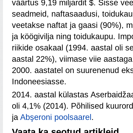
väärtus 9,19 miljardit $. Sisse v
seadmeid, naftasaadusi, toidukaup
veetakse naftat ja gaasi (90%), m
ja köögivilja ning toidukaupu. Im
riikide osakaal (1994. aastal oli 
aastal 22%), viimase viie aastag
2000. aastatel on suurenenud eks
Indoneesiasse.
2014. aastal külastas Aserbaidžaa
oli 4,1% (2014). Põhilised kuuro
ja
Abşeroni poolsaarel
.
Vaata ka seotud artikleid