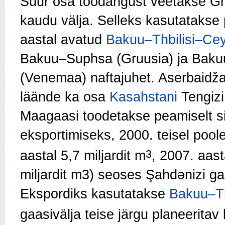
Suur osa toodangust veetakse Gru
kaudu välja. Selleks kasutatakse
aastal avatud
Bakuu–Thbilisi–Ce
Bakuu–Suphsa (Gruusia) ja Baku
(Venemaa) naftajuhet. Aserbaidž
läände ka osa
Kasahstani
Tengizi
Maagaasi toodetakse peamiselt si
eksportimiseks, 2000. teisel pool
3
aastal 5,7 miljardit m
, 2007. aast
miljardit m3
) seoses Şahdənizi ga
Ekspordiks kasutatakse
Bakuu–Th
gaasivälja t
eise järgu planeeritav