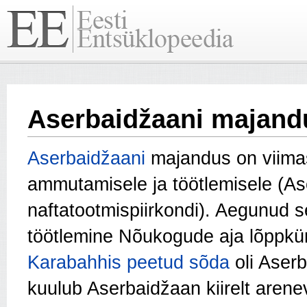
Aserbaidžaani majand
Aserbaidžaani
majandus on viimas
ammutamisele ja töötlemisele (A
naftatootmispiirkondi). Aegunud s
töötlemine Nõukogude aja lõppkü
Karabahhis peetud sõda
oli Aser
kuulub Aserbaidžaan kiirelt aren