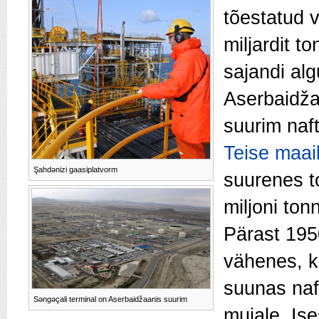
tõestatud 
miljardit to
sajandi algu
Aserbaidž
suurim naft
Teise maai
Şahdənizi gaasiplatvorm
suurenes 
miljoni ton
Pärast 195
vähenes, k
suunas naf
Səngəçali terminal on Aserbaidžaanis suurim
mujale. Is