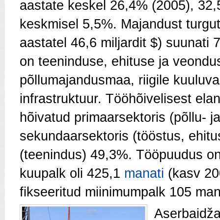
aastate keskel 26,4% (2005), 32,
keskmisel 5,5%. Majandust turgut
aastatel 46,6 miljardit $) suunati
on teeninduse, ehituse ja veondu
põllumajandusmaa, riigile kuuluvad
infrastruktuur. Tööhõivelisest ela
hõivatud primaarsektoris (põllu-
sekundaarsektoris (tööstus, ehitus
(teenindus) 49,3%. Tööpuudus on
kuupalk oli 425,1
manati
(kasv 200
fikseeritud miinimumpalk 105 mana
Aserbaidža