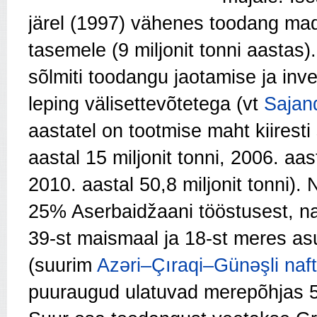
järel (1997) vähenes toodang ma
tasemele (9 miljonit tonni aastas)
sõlmiti toodangu jaotamise ja inv
leping välisettevõtetega (vt
Sajand
aastatel on tootmise maht kiirest
aastal 15 miljonit tonni, 2006. aast
2010. aastal 50,8 miljonit tonni).
25% Aserbaidžaani tööstusest,
n
39-st maismaal ja 18-st meres as
(suurim
Azəri–Çıraqi–Günəşli naft
puuraugud ulatuvad merepõhjas 