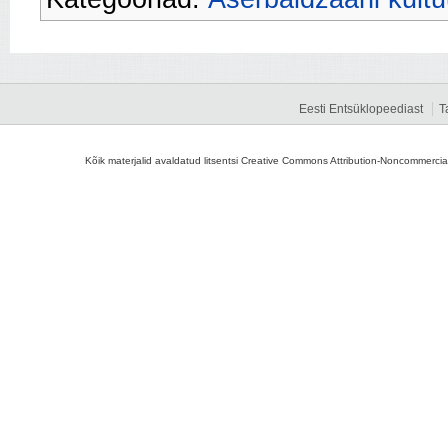
Eesti Entsüklopeediast
T
Kõik materjalid avaldatud litsentsi Creative Commons Attribution-Noncommercial-S