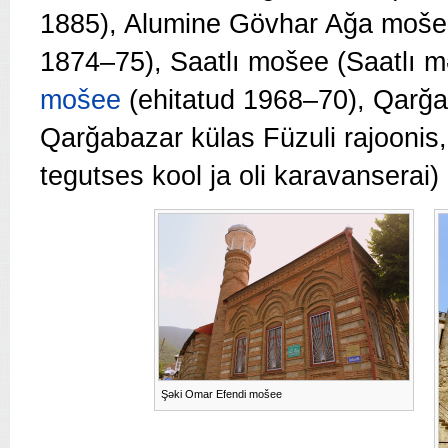
1885), Alumine Gövhar Ağa moše
1874–75)
, Saatlı mošee (Saatlı m
mošee
(ehitatud 1968–70), Qarğ
Qarğabazar külas Füzuli rajoonis
tegutses kool ja oli karavanserai)
Şəki Omar Efendi mošee