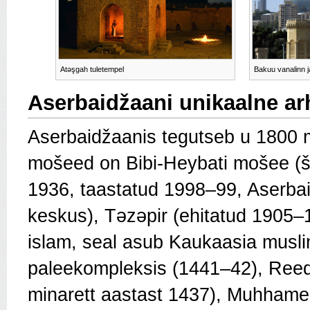
Atəşgah tuletempel
Bakuu vanalinn j
Aserbaidžaani unikaalne ar
Aserbaidžaanis tegutseb u 1800
mošeed on Bibi-Heybati mošee (šii
1936, taastatud 1998–99, Aserbaid
keskus), Təzəpir (ehitatud 1905–1
islam, seal asub Kaukaasia musli
paleekompleksis (1441–42), Ree
minarett aastast 1437), Muhham