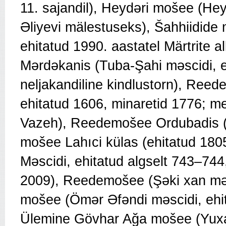
11. sajandil), Heydəri mošee (He
Əliyevi mälestuseks), Šahhiidide m
ehitatud 1990. aastatel Märtrite 
Mərdəkanis (Tuba-Şahi məscidi, 
neljakandiline kindlustorn), Re
ehitatud 1606, minaretid 1776; me
Vazeh), Reedemošee Ordubadis (
mošee Lahıci külas (ehitatud 1
Məscidi, ehitatud algselt 743–744,
2009), Reedemošee (Şəki xan məs
mošee (Ömər Əfəndi məscidi, ehit
Ülemine Gövhar Ağa mošee (Yuxa