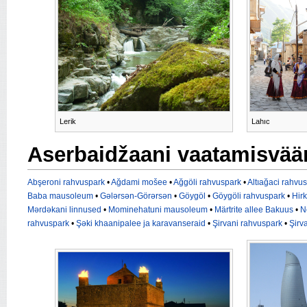
Lerik
Lahıc
Aserbaidžaani vaatamisvää
Abşeroni rahvuspark
•
Ağdami mošee
•
Ağgöli rahvuspark
•
Altıağaci rahvu
Baba mausoleum
•
Gələrsən-Görərsən
•
Göygöl
•
Göygöli rahvuspark
•
Hir
Mərdəkani linnused
•
Mominehatuni mausoleum
•
Märtrite allee Bakuus
•
N
rahvuspark
•
Şəki khaanipalee ja karavanseraid
•
Şirvani rahvuspark
•
Şirv