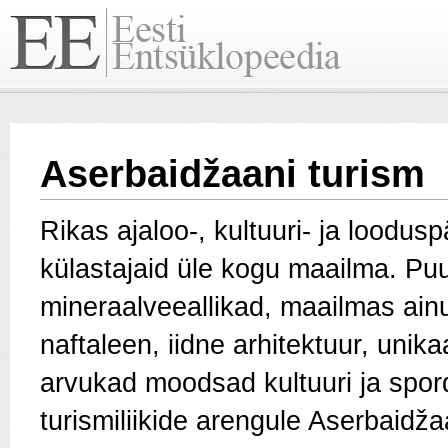
Aserbaidžaani turism
Rikas ajaloo-, kultuuri- ja loodus
külastajaid üle kogu maailma. Pu
mineraalveeallikad, maailmas ainu
naftaleen, iidne arhitektuur, unika
arvukad moodsad kultuuri ja spord
turismiliikide arengule Aserbaidžaan