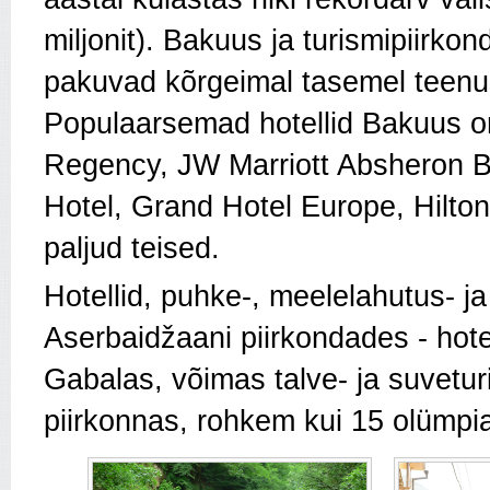
miljonit). Bakuus ja turismipiirk
pakuvad kõrgeimal tasemel teenu
Populaarsemad hotellid Bakuus o
Regency, JW Marriott Absheron B
Hotel, Grand Hotel Europe, Hilto
paljud teised.
Hotellid, puhke-, meelelahutus- 
Aserbaidžaani piirkondades - hot
Gabalas, võimas talve- ja suvetu
piirkonnas, rohkem kui 15 olümpia