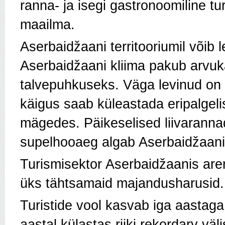
ranna- ja isegi gastronoomiline 
maailma.
Aserbaidžaani territooriumil võib 
Aserbaidžaani kliima pakub arvuka
talvepuhkuseks. Väga levinud on ö
käigus saab küleastada eripalgeli
mägedes. Päikeselised liivaranna
supelhooaeg algab Aserbaidžaani
Turismisektor Aserbaidžaanis are
üks tähtsamaid majandusharusid.
Turistide vool kasvab iga aastaga
aastal külastas riiki rekordarv väl