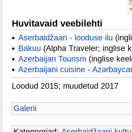
M
Huvitavaid veebilehti
Aserbaidžaan - looduse ilu
(ingl
Bakuu
(
Alpha Traveler; inglise 
Azerbaijan Tourism
(inglise keel
Azerbaijani cuisine - Azərbayca
Loodud 2015; muudetud 2017
Galerii
Kategooriad:
Aserbaidžaani kultuu