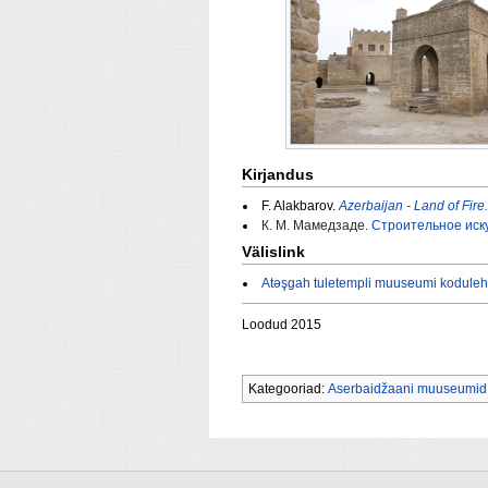
Kirjandus
F. Alakbarov.
Azerbaijan - Land of Fire
К. М. Мамедзаде.
Строительное иску
Välislink
Atəşgah tuletempli muuseumi koduleh
Loodud 2015
Kategooriad:
Aserbaidžaani muuseumid