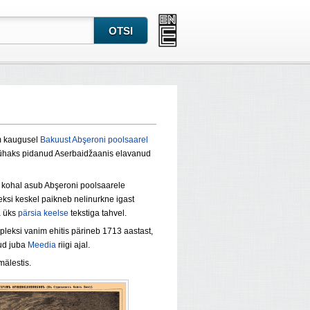
km kaugusel
Bakuust
Abşeroni poolsaarel
 pühaks pidanud Aserbaidžaanis elavanud
e kohal asub
Abşeroni poolsaarele
eksi keskel paikneb nelinurkne
igast
a üks
pärsia keelse
tekstiga tahvel.
leksi vanim ehitis pärineb 1713 aastast,
nud juba
Meedia
riigi ajal.
mälestis.