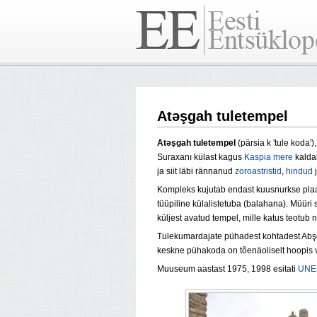
Atəşgah tuletempel
Atəşgah tuletempel
(pärsia k 'tule koda
Suraxanı
külast kagus
Kaspia mere
kaldal
ja siit läbi rännanud
zoroastristid
,
hindud
Kompleks kujutab endast kuusnurkse plaa
tüüpiline külalistetuba (balahana)
. Müüri
küljest avatud
tempel, mille katus teotub
Tulekumardajate pühadest kohtadest Abşer
keskne pühakoda on tõenäoliselt hoopis va
Muuseum aastast 1975, 1998 esitati
UNES