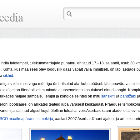
'), India tuletempel, tulekummardajate pühamu, ehitatud 17.–18. sajandil, asub 30 
. Kohta, kus maa sees olev looduslik gaas vabalt välja immitseb, on läbi aegade
ja
sikhid
.
niga sakilise servaga müüriga ümbritsetud ala, kuhu pääseb läbi peavärava, mill
 siseküljel on tõenäoliselt munkade eluasemetena kasutatusel olnud kongid. Kompl
 nurkades neljale sambale. Templi ja kongide seintes on mitu
sanskriti
ja
pandžabi
j
oni poolsaarel on allikates teateid juba varasest keskaajast. Praeguse templikomp
nem ja säilinud algsel kujul. Selline tulealtar võis Aserbaidžaani aladel olla levi
CO maailmapärandi nimekirja
, aastast 2007 Aserbaidžaani ajaloo- ja arhitektuuri