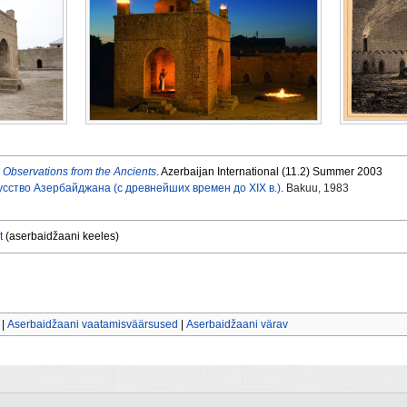
. Observations from the Ancients
. Azerbaijan International (11.2) Summer 2003
сство Азербайджана (с древнейших времен до XIX в.)
. Bakuu, 1983
t
(aserbaidžaani keeles)
|
Aserbaidžaani vaatamisväärsused
|
Aserbaidžaani värav