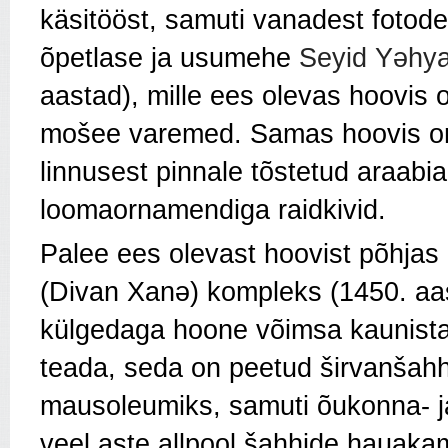
käsitööst, samuti vanadest fotode
õpetlase ja usumehe
Seyid Yəhya
aastad), mille ees olevas hoovis
mošee varemed. Samas hoovis on 
linnusest pinnale tõstetud araabia
loomaornamendiga raidkivid.
Palee ees olevast hoovist põhjas 
(Divan Xanə) kompleks (1450. aa
külgedaga hoone võimsa kaunistat
teada, seda on peetud širvanšahh
mausoleumiks, samuti õukonna- j
veel aste allpool šahhide hauaka