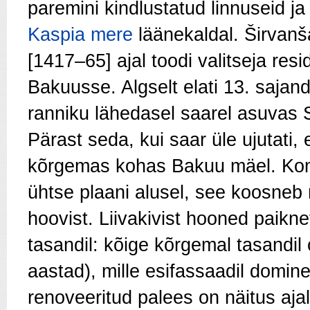
paremini kindlustatud linnuseid 
Kaspia mere
läänekaldal. Širvanša
[1417–65] ajal toodi valitseja res
Bakuusse. Algselt elati 13. sajand
ranniku lähedasel saarel asuvas S
Pärast seda, kui saar üle ujutati, 
kõrgemas kohas Bakuu mäel. Komp
ühtse plaani alusel, see koosneb m
hoovist. Liivakivist hooned paikne
tasandil: kõige kõrgemal tasandil
aastad), mille esifassaadil domine
renoveeritud palees on näitus aja