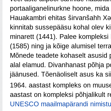
portaaliganelinurkne hoone, mida
Hauakambri ehitas širvanšahh Xəl
kinnitab sussepääsu kohal olev k
minarett (1441). Palee kompleksi
(1585) ning ja kõige alumisel ter
Mõnede teadete kohaselt asusid pal
alal elamud. Divanhanast põhja 
jäänused. Tõenäoliselt asus ka si
1964. aastast kompleks on muuseum
aastast on kompleksi põhjalikult 
UNESCO maailmapärandi nimist