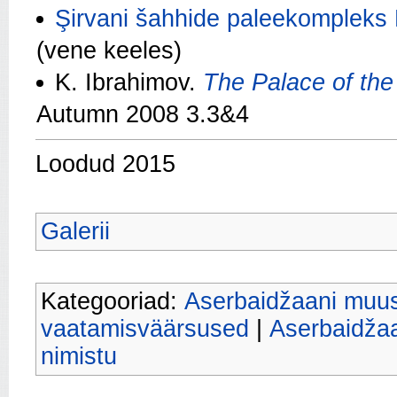
Şirvani šahhide paleekompleks
(vene keeles)
K. Ibrahimov.
The Palace of th
Autumn 2008 3.3&4
Loodud 2015
Galerii
Kategooriad:
Aserbaidžaani muu
vaatamisväärsused
|
Aserbaidžaa
nimistu