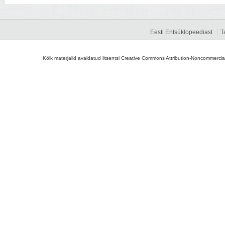
Eesti Entsüklopeediast
T
Kõik materjalid avaldatud litsentsi Creative Commons Attribution-Noncommercial-S