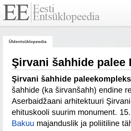
Üldentsüklopeedia
Şirvani šahhide palee
Şirvani šahhide paleekomplek
šahhide (ka širvanšahh) endine re
Aserbaidžaani arhitektuuri Şirvan
ehituskooli suurim monument. 15.
Bakuu
majanduslik ja poliitiline tä