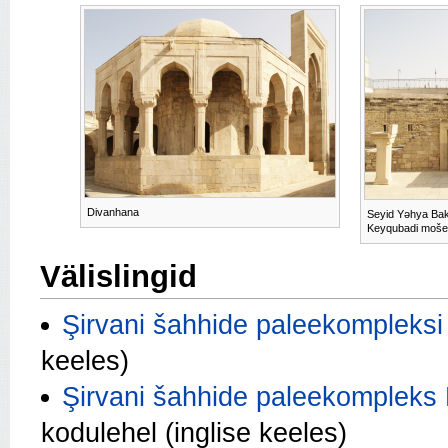
Divanhana
Seyid Yəhya Bak
Keyqubadi moše
Välislingid
Şirvani šahhide paleekompleksi
keeles)
Şirvani šahhide paleekompleks
kodulehel (inglise keeles)