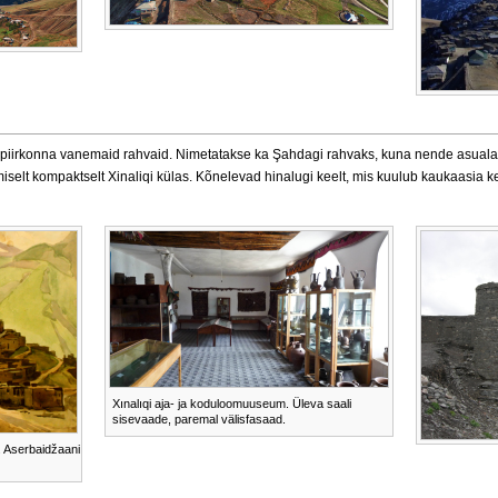
 piirkonna vanemaid rahvaid. Nimetatakse ka Şahdagi rahvaks, kuna nende asuala
elt kompaktselt Xinaliqi külas. Kõnelevad hinalugi keelt, mis kuulub kaukaasia ke
Xınalıqi aja- ja koduloomuuseum. Üleva saali
sisevaade, paremal välisfasaad.
. Aserbaidžaani