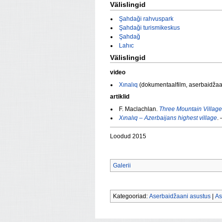
Välislingid
Şahdaği rahvuspark
Şahdaği turismikeskus
Şahdağ
Lahıc
Välislingid
video
Xınalıq
(dokumentaalfilm, aserbaidžaani
artiklid
F. Maclachlan.
Three Mountain Village
Xınalıq – Azerbaijans highest village
.
Loodud 2015
Galerii
Kategooriad:
Aserbaidžaani asustus
|
As