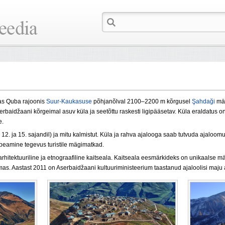
s Quba rajoonis
Suur-Kaukasuse
põhjanõlval 2100–2200 m kõrgusel
Şahdaği
mäe
serbaidžaani kõrgeimal asuv küla ja seetõttu raskesti ligipääsetav. Küla eraldatus 
e.
 12. ja 15. sajandil) ja mitu kalmistut. Küla ja rahva ajalooga saab tutvuda ajal
peamine tegevus turistile mägimatkad.
s-arhitektuuriline ja etnograafiline kaitseala. Kaitseala eesmärkideks on unikaalse m
mas. Aastast 2011 on Aserbaidžaani kultuuriministeerium taastanud ajaloolisi maju