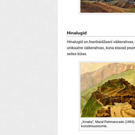
Hinalugid
Hinalugid on Aserbaidžaani väikerahvas,
unikaalne väikerahvas, kuna elavad peamis
selles külas.
„Xınalıq”, Maral Rəhmanzadə (1963)
kunstimuuseumis.