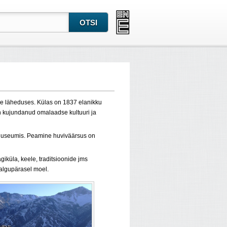
 läheduses. Külas on 1837 elanikku
on kujundanud omalaadse kultuuri ja
oomuuseumis. Peamine huviväärsus on
ägiküla, keele, traditsioonide jms
 algupärasel moel.