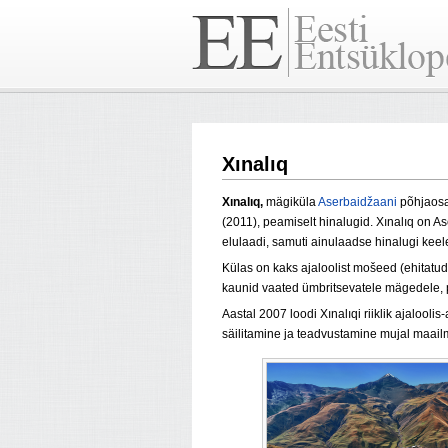
Xınalıq
Xınalıq,
mägiküla
Aserbaidžaani
põhjaosa
(2011), peamiselt hinalugid. Xınalıq on A
elulaadi, samuti ainulaadse hinalugi keel
Külas on kaks ajaloolist mošeed (ehitatud
kaunid vaated ümbritsevatele mägedele, 
Aastal 2007 loodi Xınalıqi riiklik ajalooli
säilitamine ja teadvustamine mujal maail