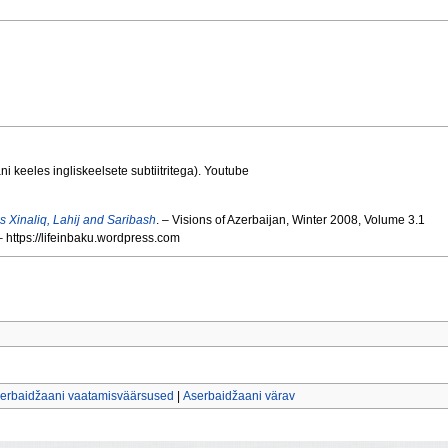
 keeles ingliskeelsete subtiitritega). Youtube
s Xinaliq, Lahij and Saribash
. – Visions of Azerbaijan, Winter 2008, Volume 3.1
 – https://lifeinbaku.wordpress.com
erbaidžaani vaatamisväärsused
|
Aserbaidžaani värav