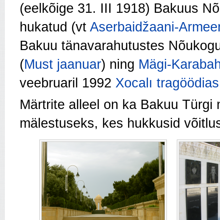
(eelkõige 31. III 1918) Bakuus N
hukatud (vt
Aserbaidžaani-Armee
Bakuu tänavarahutustes Nõukogude
(
Must jaanuar
) ning
Mägi-Karabahh
veebruaril 1992
Xocalı tragöödias
Märtrite alleel on ka Bakuu Türgi
mälestuseks, kes hukkusid võitl