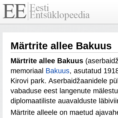
Märtrite allee Bakuus
Märtrite allee Bakuus
(aserbaidž
memoriaal
Bakuus
, asutatud 191
Kirovi park. Aserbaidžaanidele p
vabaduse eest langenute mälestust.
diplomaatiliste auavalduste läbivi
Märtrite alleele on maetud ajavah