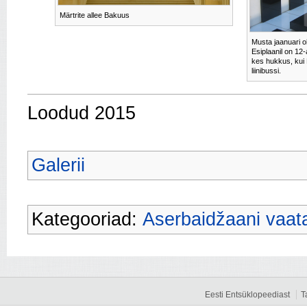
Märtrite allee Bakuus
Musta jaanuari o
Esiplaanil on 1
kes hukkus, kui 
liinibussi.
Loodud 2015
Galerii
Kategooriad:
Aserbaidžaani vaa
Eesti Entsüklopeediast
T