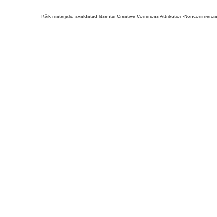
Kõik materjalid avaldatud litsentsi Creative Commons Attribution-Noncommercial-S