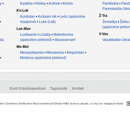
y
•
Kastiilia
•
Kiliikia
•
Kolheti
•
Krimm
Pamfüülia
•
Pandž
Paremkalda-Ukra
Ku-Luk
Ž-Tra
Kurdistan
•
Kušaani riik
•
León (ajalooline
•
maakond)
•
Luke (Läti)
Žemaitija
•
Žetisu
(ajalooline piirko
Lus-Mav
V-Vas
Lusitaania
•
Lüüdia
•
Makedoonia
da
(ajalooline piirkond)
•
Mavarannahr
Vasakkalda-Ukra
Me-Mol
Mesopotaamia
•
Messeenia
•
Mogolistan
•
•
Moldova (ajalooline piirkond)
Eesti Entsüklopeediast
Tagasiside
Kontakt
tive Commons Attribution-Noncommercial-Share Alike licence alusel, v.a kui on märgitud teisiti.