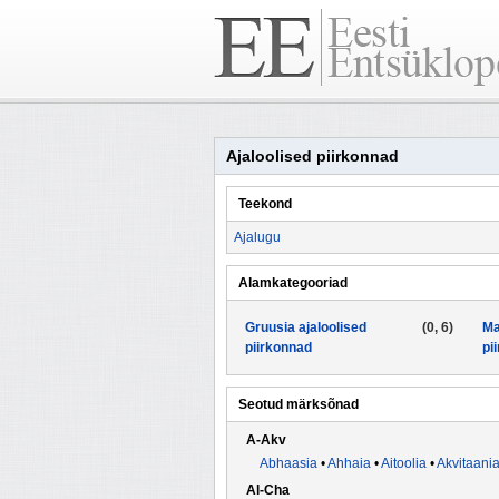
Ajaloolised piirkonnad
Teekond
Ajalugu
Alamkategooriad
Gruusia ajaloolised
(0, 6)
Ma
piirkonnad
pi
Seotud märksõnad
A-Akv
Abhaasia
•
Ahhaia
•
Aitoolia
•
Akvitaani
Al-Cha