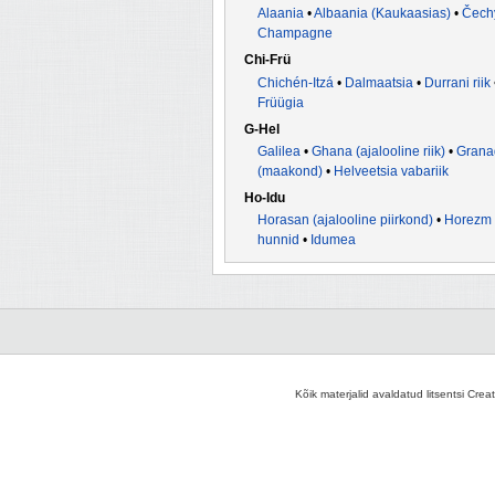
Alaania
•
Albaania (Kaukaasias)
•
Čech
Champagne
Chi-Frü
Chichén-Itzá
•
Dalmaatsia
•
Durrani riik
Früügia
G-Hel
Galilea
•
Ghana (ajalooline riik)
•
Grana
(maakond)
•
Helveetsia vabariik
Ho-Idu
Horasan (ajalooline piirkond)
•
Horezm
hunnid
•
Idumea
Kõik materjalid avaldatud litsentsi Crea