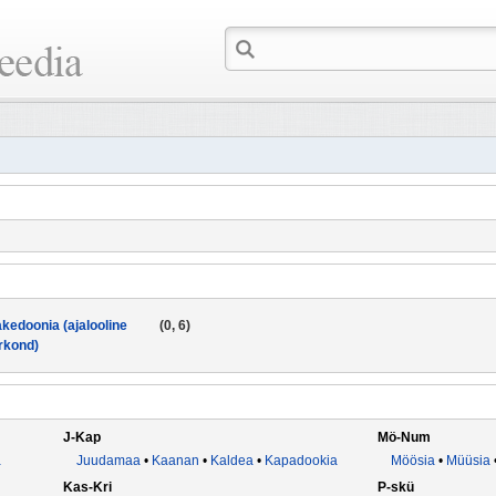
kedoonia (ajalooline
(0, 6)
irkond)
J-Kap
Mö-Num
a
Juudamaa
•
Kaanan
•
Kaldea
•
Kapadookia
Möösia
•
Müüsia
Kas-Kri
P-skü