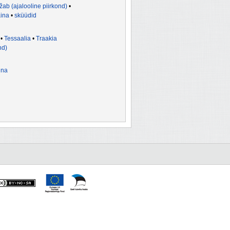
ab (ajalooline piirkond)
•
ina
•
sküüdid
•
Tessaalia
•
Traakia
nd)
ina