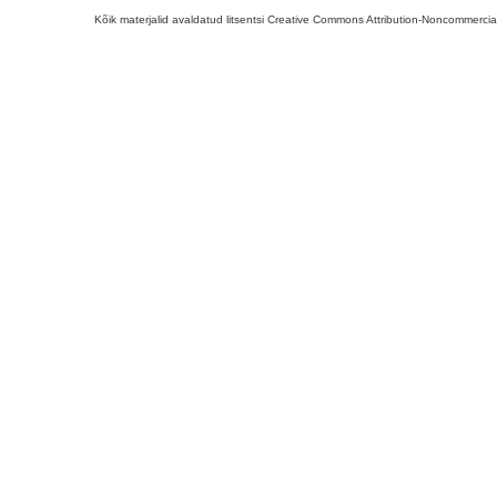
Kõik materjalid avaldatud litsentsi Creative Commons Attribution-Noncommercial-S