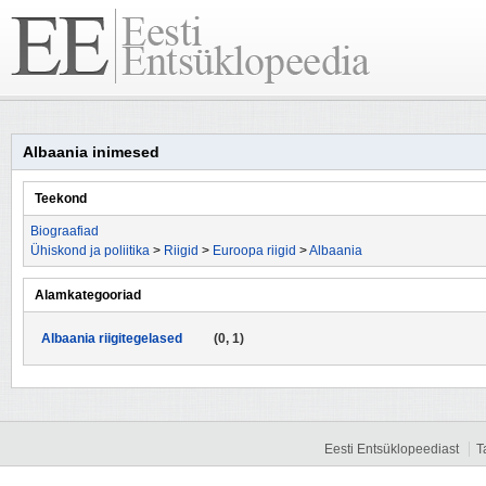
Albaania inimesed
Teekond
Biograafiad
Ühiskond ja poliitika
>
Riigid
>
Euroopa riigid
>
Albaania
Alamkategooriad
Albaania riigitegelased
(0, 1)
Eesti Entsüklopeediast
T