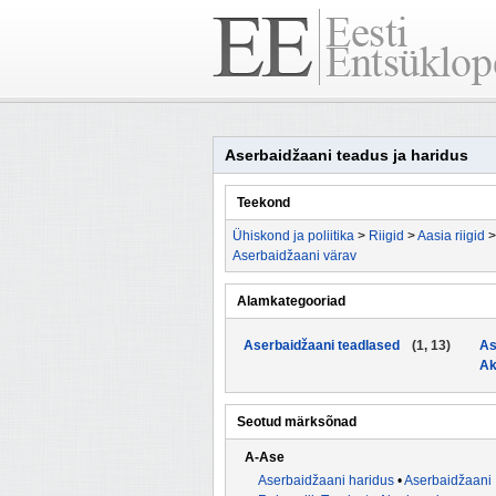
Aserbaidžaani teadus ja haridus
Teekond
Ühiskond ja poliitika
>
Riigid
>
Aasia riigid
Aserbaidžaani värav
Alamkategooriad
Aserbaidžaani teadlased
(1, 13)
As
Ak
Seotud märksõnad
A-Ase
Aserbaidžaani haridus
•
Aserbaidžaani