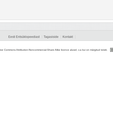
Eesti Entsüklopeediast
Tagasiside
Kontakt
tive Commons Attribution-Noncommercial-Share Alike licence alusel, v.a kui on märgitud teisiti.