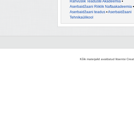
Rahvuslik Teaduste Akadeemia
•
Aserbaidžaani Riiklik Naftaakadeemia
•
Aserbaidžaani teadus
•
Aserbaidžaani
Tehnikaülikool
Kõik materjalid avaldatud litsentsi Crea