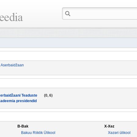
>
Aserbaidžaan
erbaidžaani Teaduste
(0, 6)
adeemia presidendid
B-Bak
X-Xəz
Bakuu Riiklik Ülikool
Xəzəri ülikool