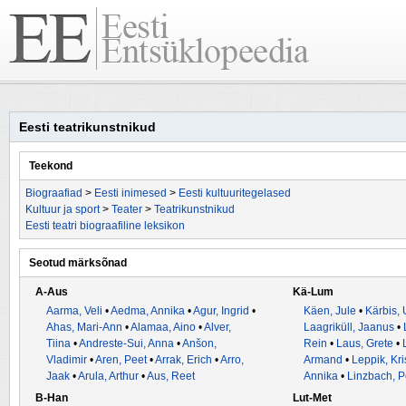
Eesti teatrikunstnikud
Teekond
Biograafiad
>
Eesti inimesed
>
Eesti kultuuritegelased
Kultuur ja sport
>
Teater
>
Teatrikunstnikud
Eesti teatri biograafiline leksikon
Seotud märksõnad
A-Aus
Kä-Lum
Aarma, Veli
•
Aedma, Annika
•
Agur, Ingrid
•
Käen, Jule
•
Kärbis,
Ahas, Mari-Ann
•
Alamaa, Aino
•
Alver,
Laagriküll, Jaanus
•
Tiina
•
Andreste-Sui, Anna
•
Anšon,
Rein
•
Laus, Grete
•
Vladimir
•
Aren, Peet
•
Arrak, Erich
•
Arro,
Armand
•
Leppik, Kris
Jaak
•
Arula, Arthur
•
Aus, Reet
Annika
•
Linzbach, P
B-Han
Lut-Met