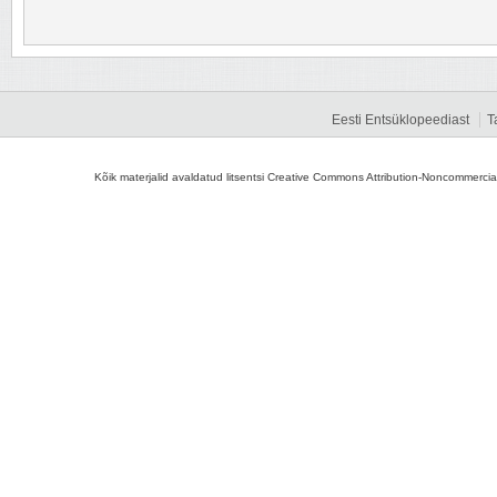
Eesti Entsüklopeediast
T
Kõik materjalid avaldatud litsentsi Creative Commons Attribution-Noncommercial-S