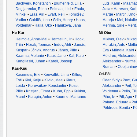
Bachverk, Konstantin
•
Blumenfeld, Lilja
•
Luts, Karin
•
Maamägi
Degtjarenko, Riina
•
Eelmaa, Liisi
•
Ehala,
Jutta
•
Maresch, Kar
Mihkel
•
Eras, Airi
•
Evart, Reili
•
Fomitšev,
Marge
•
Martin, Uno
Vadim
•
Golditš, Irina
•
Griin, Henry
•
Haas,
Maarja
•
Mei, Natalie
Voldemar
•
Halla, Uko
•
Hanikova, Jana
Merima, Sirje
•
Merit
He-Kar
Mi-Obo
Heimola, Anne-Mai
•
Hermeliin, Iir
•
Hook,
Mikiver, Olev
•
Mikson
Triin
•
Hõrak, Toomas
•
Indov, Ahti
•
Jancis,
Murakin, Ants
•
Mõttu
Kaspar
•
Jõhvik, Andrus
•
Jänes, Pille
•
Eva
•
Mändla, Kairi
•
Kaarma, Melanie
•
Kaas, Jane
•
Kal, Kaie
•
Möldroo, Aleksander
Kangilaski, Juhan
•
Karell, Joosep
Aleksander
•
Nurms,
Roman
•
Oboljanino
Kas-Kuu
Od-Põl
Kasemets, Erki
•
Keevallik, Liina
•
Kittus,
Esti
•
Kivi, Kalju
•
Kivilo, Mae
•
Klaus,
Oder, Sirly
•
Pant, Gu
Leida
•
Korovaikov, Konstantin
•
Kose,
Aleksander
•
Peil, T
Pille
•
Kristjan, Elmar
•
Kubu, Epp
•
Kukkur,
Voldemar
•
Pello, Ti
Maret
•
Kulagin, Anton
•
Kuurme, Marianne
Piho, Ivi
•
Pilt, Agu
•
P
Poland, Eduard
•
Pot
Põldroos, Benita
•
Põ