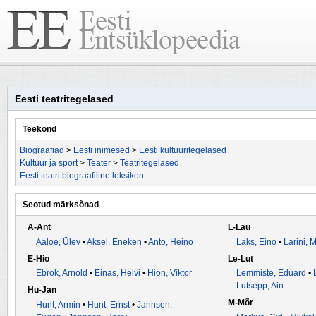
Eesti teatritegelased
Teekond
Biograafiad
>
Eesti inimesed
>
Eesti kultuuritegelased
Kultuur ja sport
>
Teater
>
Teatritegelased
Eesti teatri biograafiline leksikon
Seotud märksõnad
A-Ant
L-Lau
Aaloe, Ülev
•
Aksel, Eneken
•
Anto, Heino
Laks, Eino
•
Larini, 
E-Hio
Le-Lut
Ebrok, Arnold
•
Einas, Helvi
•
Hion, Viktor
Lemmiste, Eduard
•
Lutsepp, Ain
Hu-Jan
M-Mõr
Hunt, Armin
•
Hunt, Ernst
•
Jannsen,