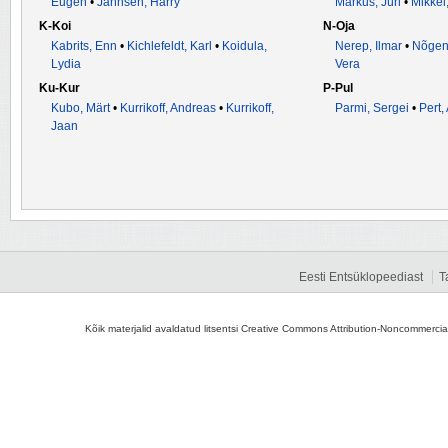
Eugen
•
Jannsen, Harry
Markus, Jüri
•
Mikkel
K-Koi
N-Oja
Kabrits, Enn
•
Kichlefeldt, Karl
•
Koidula,
Nerep, Ilmar
•
Nõgen
Lydia
Vera
Ku-Kur
P-Pul
Kubo, Märt
•
Kurrikoff, Andreas
•
Kurrikoff,
Parmi, Sergei
•
Pert,
Jaan
Eesti Entsüklopeediast
T
Kõik materjalid avaldatud litsentsi Creative Commons Attribution-Noncommercial-S