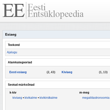
Esiaeg
Teekond
Ajalugu
Alamkategooriad
Eesti esiaeg
(2, 43)
Kiviaeg
(1, 13)
Seotud märksõnad
k-kiv
m-meg
kiviaeg
•
kivikalme
•
kivikirstkalme
megaliitastronoomia