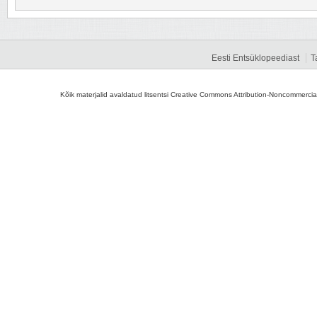
Eesti Entsüklopeediast
T
Kõik materjalid avaldatud litsentsi Creative Commons Attribution-Noncommercial-S