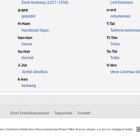
Eesti keskaeg (1227–1558)
Leif Eiriksson
g-gep
o-ord
gepiidid
ordumeister
H-Ham
T-Tal
Hamburgi õigus
Tallinna turbera
han-han
Ti-Tim
hanse
Timur
hu-hun
To-Tot
hunnid
Totila
J-Jür
V-Ven
Jüriöö ülestõus
Vene-Liivimaa s
k-kes
keskaeg
Eesti Entsüklopeediast
Tagasiside
Kontakt
tive Commons Attribution-Noncommercial-Share Alike licence alusel, v.a kui on märgitud teisiti.