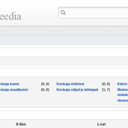
skaja kunst
(0, 0)
Keskaja mõisted
(0, 0)
Kiievi
skaja maalikunst
(0, 0)
Keskaja sõjad ja lahingud
(1, 7)
Muina
mütol
Venem
E-Ees
L-Lei