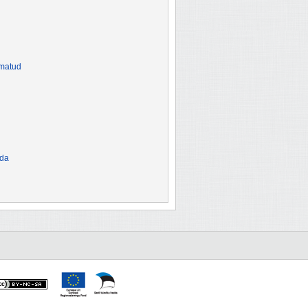
amatud
õda