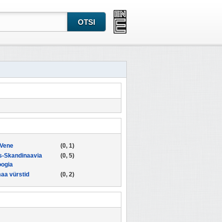
-Vene
(0, 1)
s-Skandinaavia
(0, 5)
oogia
aa vürstid
(0, 2)