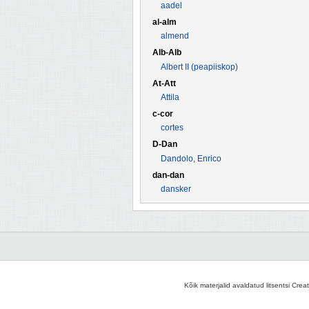
aadel
al-alm
almend
Alb-Alb
Albert II (peapiiskop)
At-Att
Attila
c-cor
cortes
D-Dan
Dandolo, Enrico
dan-dan
dansker
Kõik materjalid avaldatud litsentsi Crea