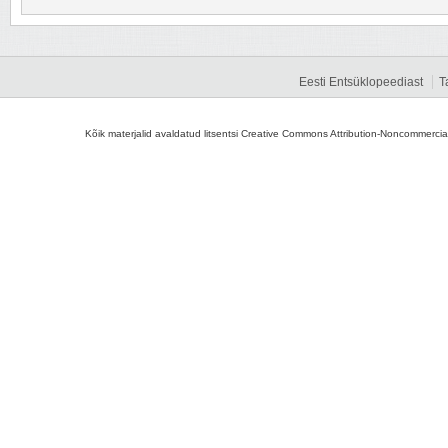
Eesti Entsüklopeediast
T
Kõik materjalid avaldatud litsentsi Creative Commons Attribution-Noncommercial-S