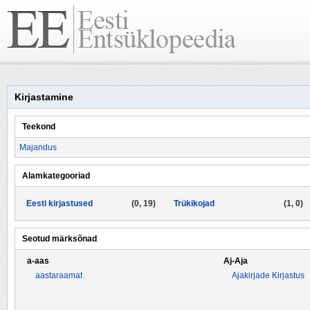
Kirjastamine
Teekond
Majandus
Alamkategooriad
Eesti kirjastused
(0, 19)
Trükikojad
(1, 0)
Seotud märksõnad
a-aas
Aj-Aja
aastaraamat
Ajakirjade Kirjastus