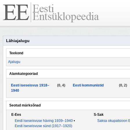
Lähiajalugu
Teekond
Ajalugu
Alamkategooriad
Eesti iseseisvus 1918–
(0, 4)
Eesti kommunistid
(0, 2)
1940
Seotud märksõnad
E-Ees
S-Sak
Eesti iseseisvuse häving 1939–1940
•
Saksa okupatsioon E
Eesti iseseisvuse sünd (1917–1920)