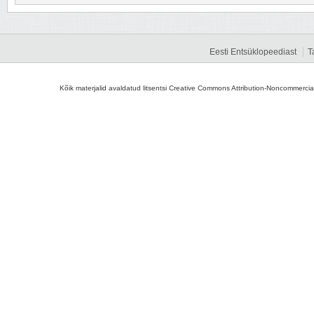
Eesti Entsüklopeediast
T
Kõik materjalid avaldatud litsentsi Creative Commons Attribution-Noncommercial-S