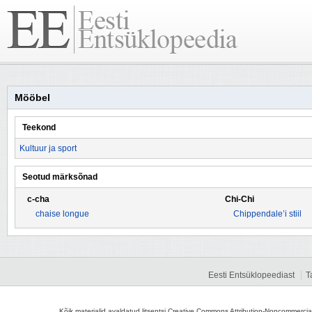
Mööbel
Teekond
Kultuur ja sport
Seotud märksõnad
c-cha
Chi-Chi
chaise longue
Chippendale’i stiil
Eesti Entsüklopeediast
T
Kõik materjalid avaldatud litsentsi Creative Commons Attribution-Noncommercial-S