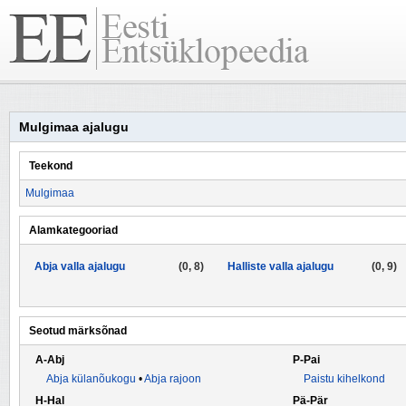
Mulgimaa ajalugu
Teekond
Mulgimaa
Alamkategooriad
Abja valla ajalugu
(0, 8)
Halliste valla ajalugu
(0, 9)
Seotud märksõnad
A-Abj
P-Pai
Abja külanõukogu
•
Abja rajoon
Paistu kihelkond
H-Hal
Pä-Pär