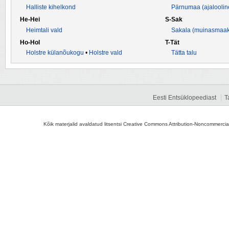
Halliste kihelkond
Pärnumaa (ajalooli
He-Hei
S-Sak
Heimtali vald
Sakala (muinasmaa
Ho-Hol
T-Tät
Holstre külanõukogu
•
Holstre vald
Tätta talu
Eesti Entsüklopeediast
T
Kõik materjalid avaldatud litsentsi Creative Commons Attribution-Noncommercial-S