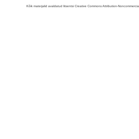
Kõik materjalid avaldatud litsentsi Creative Commons Attribution-Noncommercial-S