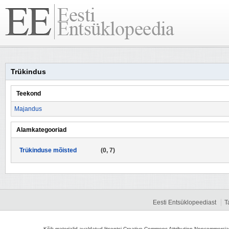
Trükindus
Teekond
Majandus
Alamkategooriad
Trükinduse mõisted
(0, 7)
Eesti Entsüklopeediast
T
Kõik materjalid avaldatud litsentsi Creative Commons Attribution-Noncommercial-S