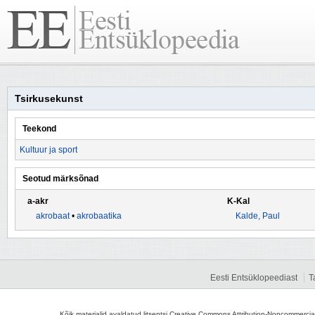
Tsirkusekunst
Teekond
Kultuur ja sport
Seotud märksõnad
a-akr
K-Kal
akrobaat
•
akrobaatika
Kalde, Paul
Eesti Entsüklopeediast
T
Kõik materjalid avaldatud litsentsi Creative Commons Attribution-Noncommercial-S