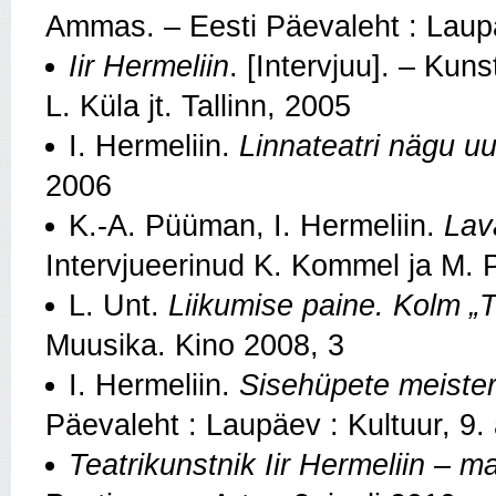
Ammas. – Eesti Päevaleht : Laup
Iir Hermeliin
. [Intervjuu]. – Ku
L. Küla jt. Tallinn, 2005
I. Hermeliin.
Linnateatri nägu u
2006
K.-A. Püüman, I. Hermeliin.
Lav
Intervjueerinud K. Kommel ja M. 
L. Unt.
Liikumise paine. Kolm „T
Muusika. Kino 2008, 3
I. Hermeliin.
Sisehüpete meiste
Päevaleht : Laupäev : Kultuur, 9.
Teatrikunstnik Iir Hermeliin – ma