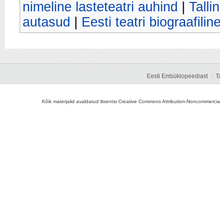
nimeline lasteteatri auhind
|
Talli
autasud
|
Eesti teatri biograafilin
Eesti Entsüklopeediast
T
Kõik materjalid avaldatud litsentsi Creative Commons Attribution-Noncommercial-S