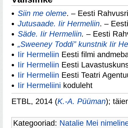
Siin me oleme
. – Eesti Rahvusr
Jutusaade. Iir Hermeliin
. – Eest
Säde. Iir Hermeliin
.
– Eesti Rahv
„Sweeney Toddi” kunstnik Iir He
Iir Hermeliin
Eesti filmi andmeb
Iir Hermeliin
Eesti Lavastuskunst
Iir Hermeliin
Eesti Teatri Agentu
Iir Hermeliini
koduleht
ETBL, 2014 (
K.-A. Püüman
); täi
Kategooriad:
Natalie Mei nimelin