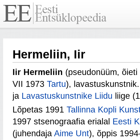
Hermeliin, Iir
Iir Hermeliin
(pseudonüüm, õieti 
VII 1973
Tartu
), lavastuskunstnik
ja
Lavastuskunstnike Liidu
liige (
Lõpetas 1991
Tallinna Kopli Kuns
1997 stsenograafia erialal
Eesti 
(juhendaja
Aime Unt
), õppis 199