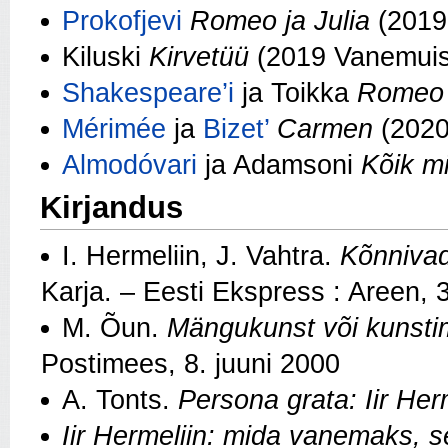
Prokofjevi
Romeo ja Julia
(2019
Kiluski
Kirvetüü
(2019 Vanemui
Shakespeare’i
ja Toikka
Romeo 
Mérimée
ja
Bizet’
Carmen
(202
Almodóvari
ja Adamsoni
Kõik m
Kirjandus
I. Hermeliin, J. Vahtra.
Kõnnivad
Karja. – Eesti Ekspress : Areen, 
M. Õun.
Mängukunst või kunst
Postimees, 8. juuni 2000
A. Tonts.
Persona grata: Iir Her
Iir Hermeliin: mida vanemaks,