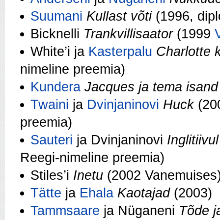
Suumani
Kullast võti
(1996, dip
Bicknelli
Trankvillisaator
(1999
White’i ja
Kasterpalu
Charlotte 
nimeline preemia)
Kundera
Jacques ja tema isan
Twaini
ja
Dvinjaninovi
Huck
(2
preemia)
Sauteri
ja Dvinjaninovi
Inglitiiv
Reegi-nimeline preemia)
Stiles’i
Inetu
(2002 Vanemuises
Tätte
ja
Ehala
Kaotajad
(2003)
Tammsaare
ja Nüganeni
Tõde j