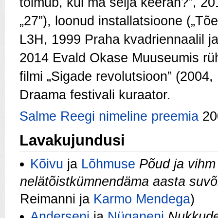
toimub, kui ma selja keeran?”, 2
„27”), loonud installatsioone („Tõe
L3H, 1999 Praha kvadriennaalil j
2014 Evald Okase Muuseumis
rü
filmi „Sigade revolutsioon” (2004
Draama festivali kuraator.
Salme Reegi nimeline preemia
20
Lavakujundusi
Kõivu
ja
Lõhmuse
Põud ja vihm
nelätõistkümnendäma aasta suvõ
Reimanni ja
Karmo Mendega
)
Anderseni
ja
Nüganeni
Nukkud