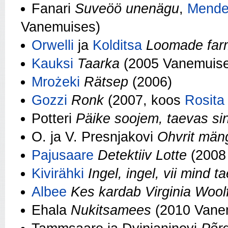
Fanari
Suveöö unenägu
,
Mende
Vanemuises)
Orwelli
ja
Kolditsa
Loomade far
Kauksi
Taarka
(2005 Vanemuis
Mrożeki
Rätsep
(2006)
Gozzi
Ronk
(2007, koos
Rosita
Potteri
Päike soojem, taevas si
O. ja V. Presnjakovi
Ohvrit män
Pajusaare
Detektiiv Lotte
(2008 
Kivirähki
Ingel, ingel, vii mind 
Albee
Kes kardab Virginia Wool
Ehala
Nukitsamees
(2010 Vanem