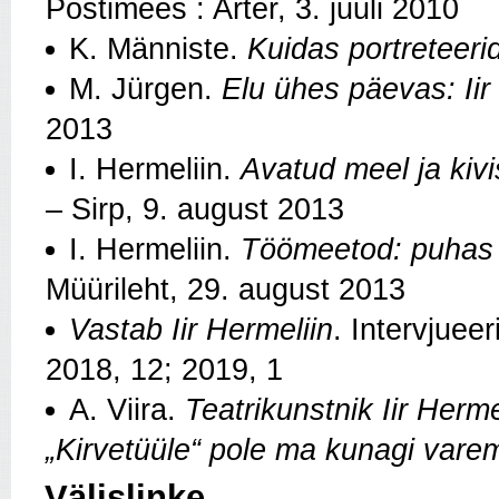
Postimees : Arter, 3. juuli 2010
K. Männiste.
Kuidas portreteeri
M. Jürgen.
Elu ühes päevas: Iir
2013
I. Hermeliin.
Avatud meel ja kiv
– Sirp, 9. august 2013
I. Hermeliin.
Töömeetod: puhas
Müürileht, 29. august 2013
Vastab Iir Hermeliin
.
Intervjueer
2018, 12; 2019, 1
A. Viira.
Teatrikunstnik Iir Herme
„Kirvetüüle“ pole ma kunagi varem
Välislinke