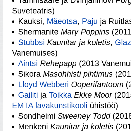
Tammsaare ja Dvinjaninovi
Põr
Suveteatris)
Kauksi,
Mäeotsa
,
Paju
ja Ruitl
Shermanite
Mary Poppins
(2011
Stubbsi
Kaunitar ja koletis
,
Glaz
Vanemuises)
Aintsi
Rehepapp
(2013 Vanemu
Sikora
Masohhisti pihtimus
(201
Lloyd Webberi
Ooperifantoom
(
Gailiti
ja
Toikka
Ekke Moor
(201
EMTA lavakunstikooli
ühistöö)
Sondheimi
Sweeney Todd
(2018
Menkeni
Kaunitar ja koletis
(201