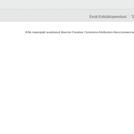
Eesti Entsüklopeediast
T
Kõik materjalid avaldatud litsentsi Creative Commons Attribution-Noncommercial-S