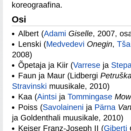
koreograafina.
Osi
Albert (
Adami
Giselle
, 2007, os
Lenski (
Medvedevi
Onegin
,
Tša
2008)
Õpetaja ja Kiir (
Varrese
ja
Stepa
Faun ja Maur (Lidbergi
Petruška
Stravinski
muusikale, 2010)
Kaa (
Aintsi
ja
Tommingase
Mow
Poiss (
Savolaineni
ja
Pärna
Van
ja Goldenthali muusikale, 2010)
Keiser Franz-Joseph II (
Giberti