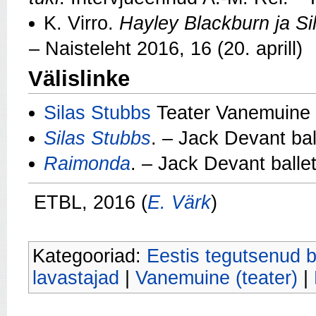
K. Virro.
Hayley Blackburn ja Sil
– Naisteleht 2016, 16 (20. aprill)
Välislinke
Silas Stubbs
Teater Vanemuine 
Silas Stubbs
. – Jack Devant ba
Raimonda
. – Jack Devant balle
ETBL, 2016 (
E. Värk
)
Kategooriad:
Eestis tegutsenud ba
lavastajad
|
Vanemuine (teater)
|