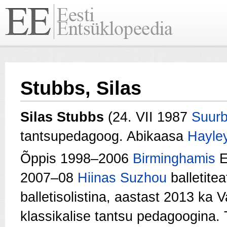
Stubbs, Silas
Silas Stubbs
(24. VII 1987
Suurb
tantsupedagoog. Abikaasa
Hayle
Õppis 1998–2006
Birminghamis
E
2007–08
Hiinas
Suzhou
balletite
balletisolistina, aastast 2013 ka 
klassikalise tantsu pedagoogina. 