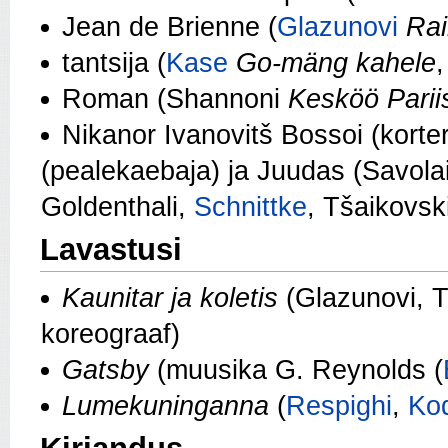
Jean de Brienne (
Glazunovi
Ra
tantsija (
Kase
Go-mäng kahele
Roman (Shannoni
Kesköö Parii
Nikanor Ivanovitš Bossoi (korte
(pealekaebaja) ja Juudas (Savola
Goldenthali,
Schnittke
, Tšaikovsk
Lavastusi
Kaunitar ja koletis
(Glazunovi, T
koreograaf)
Gatsby
(muusika G. Reynolds (
Lumekuninganna
(
Respighi
,
Ko