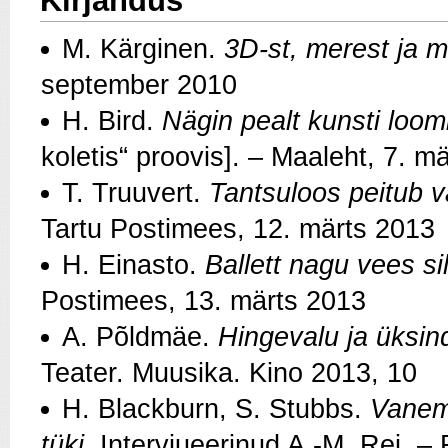
Kirjandus
M. Kärginen.
3D-st, merest ja 
september 2010
H. Bird.
Nägin pealt kunsti loom
koletis“ proovis]. – Maaleht, 7. m
T. Truuvert.
Tantsuloos peitub v
Tartu Postimees, 12. märts 2013
H. Einasto.
Ballett nagu vees sil
Postimees, 13. märts 2013
A. Põldmäe.
Hingevalu ja üksin
Teater. Muusika. Kino 2013, 10
H. Blackburn, S. Stubbs.
Vanemu
tüki
. Intervjueerinud A.-M. Rei. 