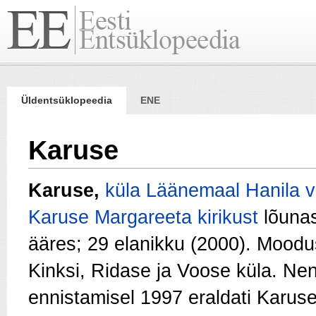
Üldentsüklopeedia
ENE
Karuse
Karuse,
küla
Läänemaal
Hanila v
Karuse Margareeta kirikust
lõunas
ääres; 29 elanikku (2000). Moodust
Kinksi, Ridase ja Voose küla. Ne
ennistamisel 1997 eraldati Karus