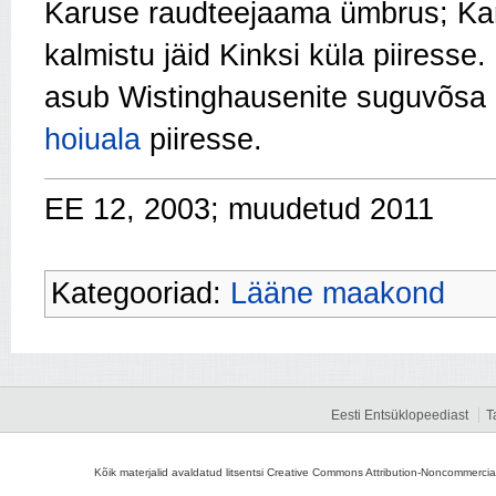
Karuse raudteejaama ümbrus; Karu
kalmistu jäid Kinksi küla piiresse
asub Wistinghausenite suguvõsa
hoiuala
piiresse.
EE 12, 2003; muudetud 2011
Kategooriad:
Lääne maakond
Eesti Entsüklopeediast
T
Kõik materjalid avaldatud litsentsi Creative Commons Attribution-Noncommercial-S