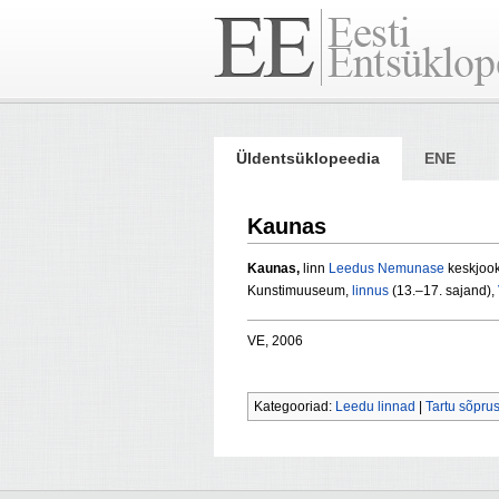
Üldentsüklopeedia
ENE
Kaunas
Kaunas,
linn
Leedus
Nemunase
keskjoo
Kunstimuuseum,
linnus
(13.–17. sajand),
VE, 2006
Kategooriad:
Leedu linnad
|
Tartu sõpru