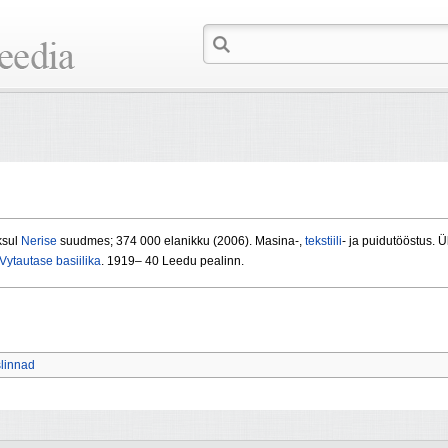
ksul
Nerise
suudmes; 374 000 elanikku (2006). Masina-,
tekstiili
- ja puidutööstus. Ü
Vytautase
basiilika
. 1919– 40 Leedu pealinn.
slinnad