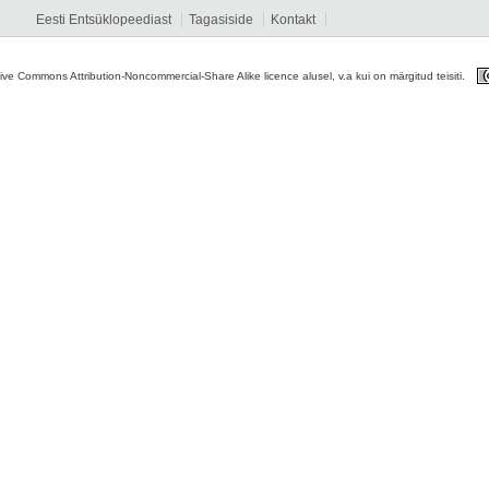
Eesti Entsüklopeediast
Tagasiside
Kontakt
tive Commons Attribution-Noncommercial-Share Alike licence alusel, v.a kui on märgitud teisiti.