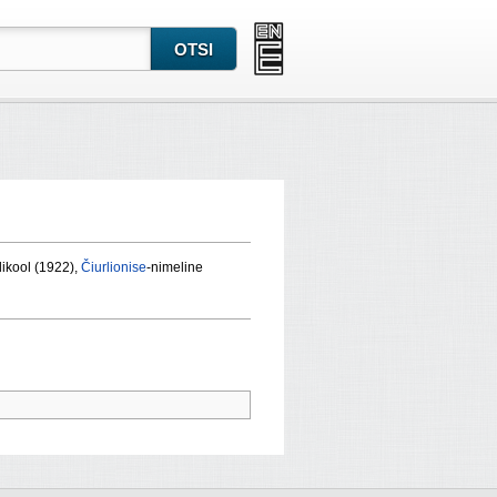
likool (1922),
Čiurlionise
-nimeline