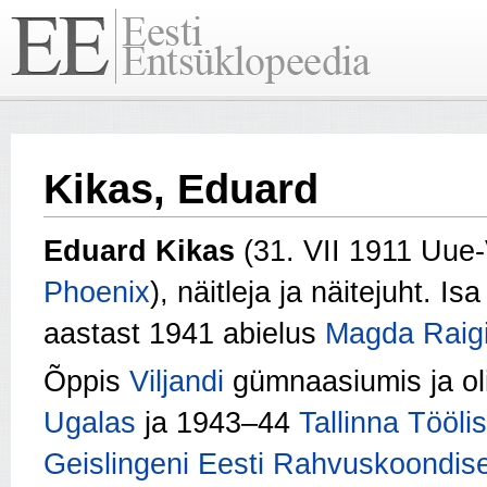
Kikas, Eduard
Eduard Kikas
(31. VII 1911 Uue
Phoenix
), näitleja ja näitejuht. Is
aastast 1941 abielus
Magda Raig
Õppis
Viljandi
gümnaasiumis ja oli
Ugalas
ja 1943–44
Tallinna Töölis
Geislingeni Eesti Rahvuskoondise