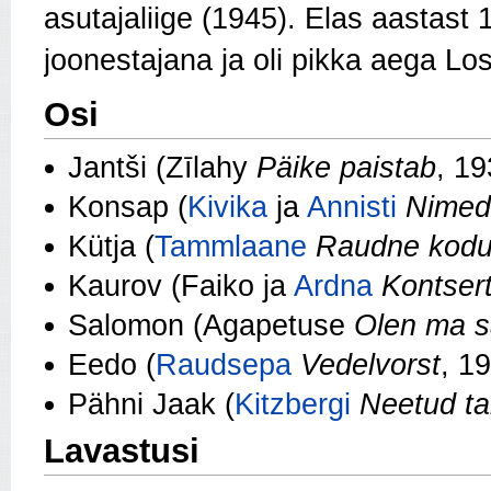
asutajaliige (1945). Elas aastast
joonestajana ja oli pikka aega Los
Osi
Jantši (Zīlahy
Päike paistab
, 19
Konsap (
Kivika
ja
Annisti
Nimed
Kütja (
Tammlaane
Raudne kod
Kaurov (Faiko ja
Ardna
Kontser
Salomon (Agapetuse
Olen ma s
Eedo (
Raudsepa
Vedelvorst
, 1
Pähni Jaak (
Kitzbergi
Neetud ta
Lavastusi