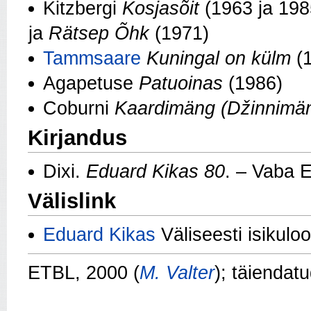
Kitzbergi
Kosjasõit
(1963 ja 198
ja
Rätsep Õhk
(1971)
Tammsaare
Kuningal on külm
(1
Agapetuse
Patuoinas
(1986)
Coburni
Kaardimäng (Džinnimä
Kirjandus
Dixi.
Eduard Kikas 80
. – Vaba 
Välislink
Eduard Kikas
Väliseesti isikulo
ETBL, 2000 (
M. Valter
); täiendat