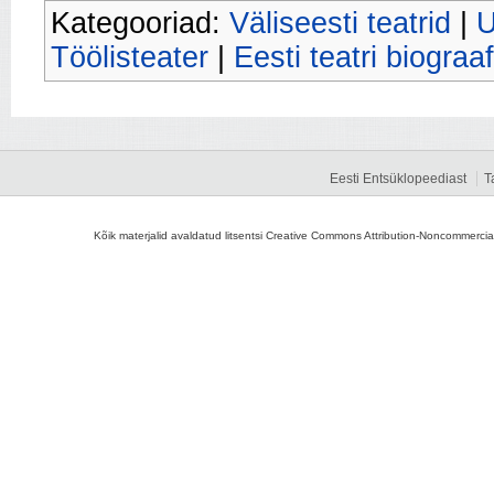
Kategooriad:
Väliseesti teatrid
|
U
Töölisteater
|
Eesti teatri biograaf
Eesti Entsüklopeediast
T
Kõik materjalid avaldatud litsentsi Creative Commons Attribution-Noncommercial-S