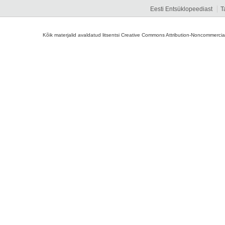
Eesti Entsüklopeediast
T
Kõik materjalid avaldatud litsentsi Creative Commons Attribution-Noncommercial-S