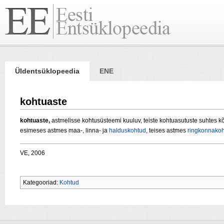
Üldentsüklopeedia
ENE
kohtuaste
kohtuaste,
astmelisse kohtusüsteemi kuuluv, teiste kohtuasutuste suhtes
esimeses astmes
maa-
, linna- ja
halduskohtud
, teises astmes
ringkonnako
VE, 2006
Kategooriad:
Kohtud