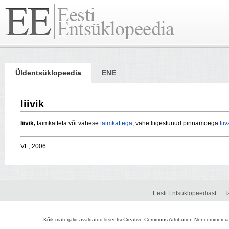
Üldentsüklopeedia
ENE
liivik
liivik,
taimkatteta või vähese
taimkattega
, vähe liigestunud pinnamoega
lii
VE, 2006
Eesti Entsüklopeediast
T
Kõik materjalid avaldatud litsentsi Creative Commons Attribution-Noncommercial-S