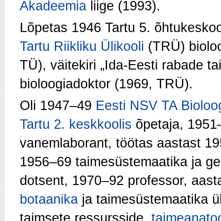
Akadeemia
liige (1993).
Lõpetas 1946 Tartu 5. õhtukeskoo
Tartu Riikliku Ülikooli
(TRÜ) bioloo
TÜ), väitekiri „Ida-Eesti rabade 
bioloogiadoktor (1969, TRÜ).
Oli 1947–49
Eesti NSV TA Bioloog
Tartu 2. keskkoolis
õpetaja, 195
vanemlaborant, töötas aastast 1956
1956–69 taimesüstemaatika ja ge
dotsent, 1970–92 professor, aast
botaanika
ja taimesüstemaatika ü
taimsete ressursside,
taimeanato