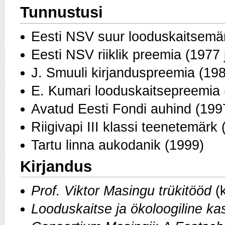
Tunnustusi
Eesti NSV suur looduskaitsemä
Eesti NSV riiklik preemia (1977 
J. Smuuli kirjanduspreemia (19
E. Kumari loodus­kaitsepreemia
Avatud Eesti Fondi auhind (199
Riigivapi III klassi teenetemärk
Tartu linna aukodanik (1999)
Kirjandus
Prof. Viktor Masingu trükitööd
(
Looduskaitse ja ökoloogiline ka