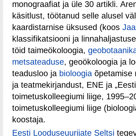
monograafiat ja üle 30 artikli. Are
käsitlust, töötanud selle alusel v
kaardistarnise üksused (koos
Jaa
klassifikatsiooni ja linna­haljastu
töid taimeökoloogia,
geobotaanik
metsateaduse
, geoökoloogia ja l
teadusloo ja
bioloogia
õpetamise m
ja teatmekirjandust, ENE ja „Eest
toimetuskolleegiumi liige, 1995–20
toimetuskolleegiumi liige (bioloogi
koostaja.
Eesti Looduseuurijate Seltsi
tegev