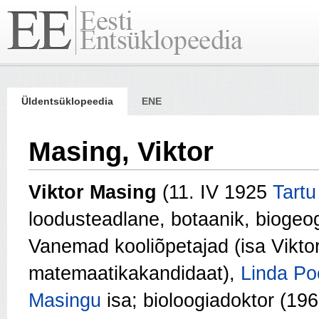
Üldentsüklopeedia
ENE
Masing, Viktor
Viktor Masing
(11. IV 1925
Tartu
loodusteadlane, botaanik, biogeogr
Vanemad kooliõpe­tajad (isa Vikto
matemaatikakandidaat),
Linda Po
Masingu
isa; bioloogiadoktor (19