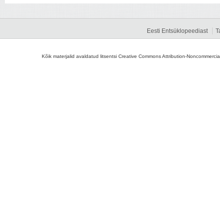
Eesti Entsüklopeediast
T
Kõik materjalid avaldatud litsentsi Creative Commons Attribution-Noncommercial-S