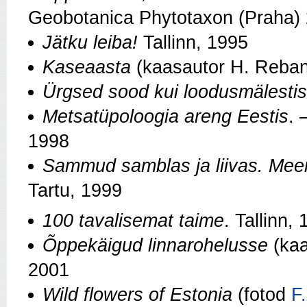
Geobotanica Phytotaxon (Praha) 
Jätku leiba!
Tallinn, 1995
Kaseaasta
(kaasautor H. Rebane
Ürgsed sood kui loodusmälesti
Metsatüpoloogia areng Eestis
. 
1998
Sammud samblas ja liivas. Meen
Tartu, 1999
100 tavalisemat taime
. Tallinn,
Õppekäigud linnarohelusse
(kaa
2001
Wild flowers of Estonia
(fotod
F