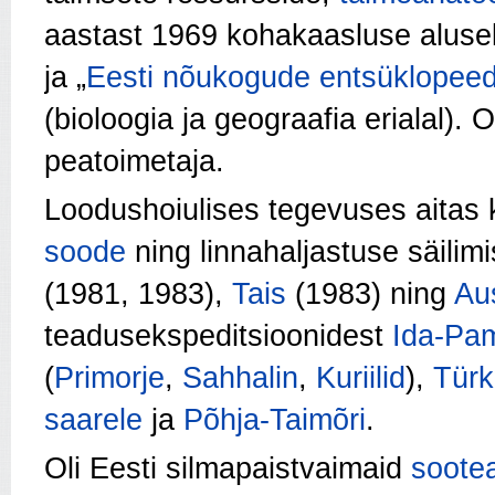
aastast 1969 kohakaasluse alusel
ja „
Eesti nõukogude entsüklopeed
(bioloogia ja geograafia erialal).
peatoimetaja.
Loodushoiulises tegevuses aitas
soode
ning linnahaljastuse säilimi
(1981, 1983),
Tais
(1983) ning
Aus
teadusekspeditsioonidest
Ida-Pam
(
Primorje
,
Sahhalin
,
Kuriilid
),
Türk
saarele
ja
Põhja-Taimõri
.
Oli Eesti silmapaistvaimaid
soote