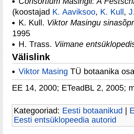
Consortium Masingii: A Festschri
(koostajad
K. Aaviksoo
,
K. Kull
,
J
K. Kull.
Viktor Masingu sinasõp
1995
H. Trass.
Viimane entsüklopedi
Välislink
Viktor Masing
TÜ botaanika osa
EE 14, 2000; ETeadBL 2, 2005; 
Kategooriad:
Eesti botaanikud
|
E
Eesti entsüklopeedia autorid