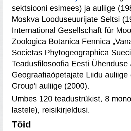
sektsiooni esimees) ja auliige (1
Moskva Looduseuurijate Seltsi (1
International Gesellschaft für Moo
Zoologica Botanica Fennica „Vanam
Societas Phytogeographica Suecic
Teadusfilosoofia Eesti Ühenduse a
Geograafiaõpetajate Liidu auliige
Group'i auliige (2000).
Umbes 120 teadustrükist, 8 monogra
lastele), reisikirjeldusi.
Töid