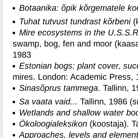
Botaanika: õpik kõrgematele koo
Tuhat tutvust tundrast kõrbeni
(
Mire ecosystems in the U.S.S.R
swamp, bog, fen and moor (kaas­a
1983
Estonian bogs: plant cover, suc
mires. London: Academic Press,
Sinasõprus tammega
. Tallinn, 
Sa vaata vaid...
Tallinn, 1986 (
Wetlands and shallow water bo
Ökoloogialeksikon
(koostaja). T
Approaches, levels and element