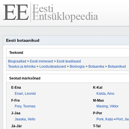
Eesti botaanikud
Teekond
Biograafiad
>
Eesti inimesed
>
Eesti teadlased
Teadus ja tehnika
>
Loodusteadused
>
Bioloogia
>
Botaanika
>
Botaanikud
Seotud märksõnad
E-Ena
K-Kal
Enari, Leonid
Kalda, Aino
F-Fre
M-Mas
Frey, Toomas
Masing, Viktor
J-Jaa
P-Por
Jaaska, Vello
Pork, Kaljo
•
Port, Ja
Jä-Jär
T-Tal