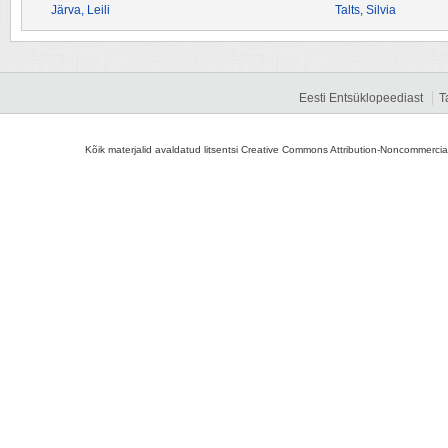
Järva, Leili
Talts, Silvia
Eesti Entsüklopeediast
T
Kõik materjalid avaldatud litsentsi Creative Commons Attribution-Noncommercial-S