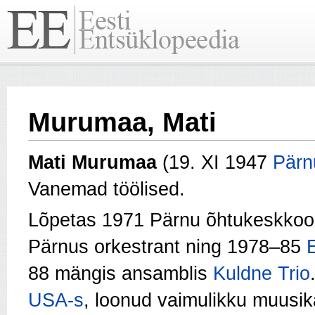
Murumaa, Mati
Mati
Murumaa
(19. XI 1947
Pärn
Vanemad töölised.
Lõpetas 1971 Pärnu õhtukeskkool
Pärnus orkestrant ning 1978–85
88 mängis ansamblis
Kuldne Trio
USA-s
, loonud vaimulikku muusik