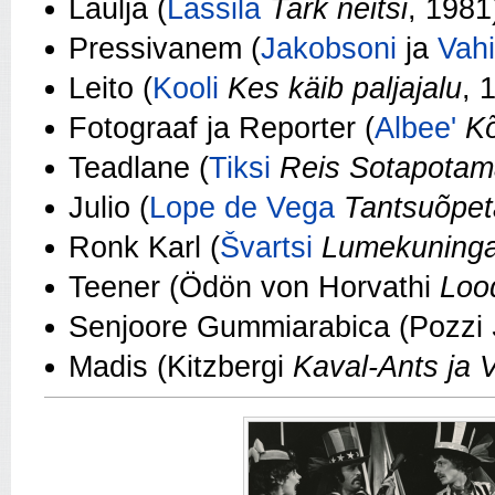
Laulja (
Lassila
Tark neitsi
, 1981
Pressivanem (
Jakobsoni
ja
Vah
Leito (
Kooli
Kes käib paljajalu
, 
Fotograaf ja Reporter (
Albee'
Kõ
Teadlane (
Tiksi
Reis Sotapotam
Julio (
Lope de Vega
Tantsuõpet
Ronk Karl (
Švartsi
Lumekuning
Teener (Ödön von Horvathi
Lood
Senjoore Gummiarabica (Pozzi
Madis (Kitzbergi
Kaval-Ants ja