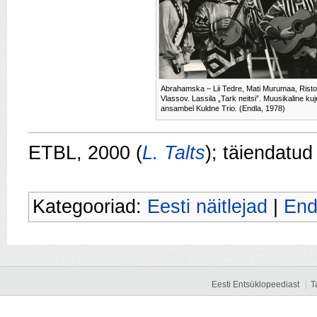
Abrahamska – Lii Tedre, Mati Murumaa, Risto
Vlassov. Lassila „Tark neitsi”. Muusikaline ku
ansambel Kuldne Trio. (Endla, 1978)
ETBL, 2000 (
L. Talts
); täiendatud
Kategooriad:
Eesti näitlejad
|
End
Eesti Entsüklopeediast
T