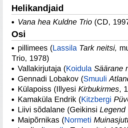
Helikandjaid
Vana hea Kuldne Trio
(CD, 199
Osi
pillimees (
Lassila
Tark neitsi,
mu
Trio, 1978)
Vallakirjutaja (
Koidula
Säärane 
Gennadi Lobakov (
Smuuli
Atlan
Külapoiss (Illyesi
Kirbukirmes
, 
Kamaküla Endrik (
Kitzbergi
Püv
Liivi sõdalane (Geikinsi
Legend 
Maipõrnikas (
Normeti
Muinasjutt