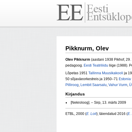
Pikknurm, Olev
Olev Pikknurm
(aastani 1938 Pikhof, 29
pedagoog.
Eesti Teatriliidu
liige (1988). 
Lõpetas 1951
Tallinna Muusikakooli
ja 1
50 sõjaväeorkestreis ja 1950–71
Estonia
Pilliroog
,
Lembit Saarsalu
,
Vahur Vurm
,
Ü
Kirjandus
[Nekroloog]. – Sirp, 13. märts 2009
ETBL, 2000 (
E. Loit
); täiendatud 2016 (
E. 