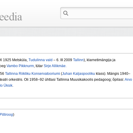
. X 1925 Metsküla,
Tudulinna vald
– 6. III 2009
Tallinn
), klarnetimängija ja
Poeg
Vambo Pikknurm
, tütar
Sirje Allikmäe.
956
Tallinna Riikliku Konservatooriumi
(
Juhan Kaljaspooliku
klass). Mängis 1940–
teatri orkestris. Oli 1958–92 ühtlasi Tallinna Muusikakoolis pedagoog; õpilasi:
Arvo
lo Üksik
.
Pilliroog
)