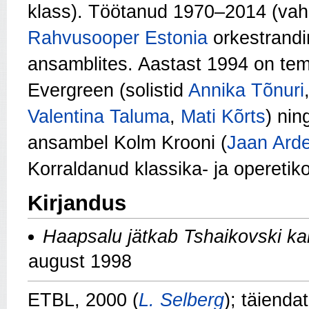
klass). Töötanud 1970–2014 (vah
Rahvusooper Estonia
orkestrandin
ansamblites. Aastast 1994 on tem
Evergreen (solistid
Annika Tõnuri
Valentina Taluma
,
Mati Kõrts
) nin
ansambel Kolm Krooni (
Jaan Arde
Korraldanud klassika- ja operetiko
Kirjandus
Haapsalu jätkab Tshaikovski k
august 1998
ETBL, 2000 (
L. Selberg
); täienda