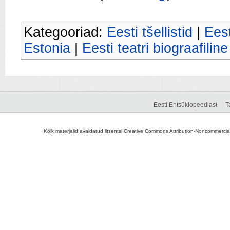
Kategooriad:
Eesti tšellistid
|
Eest
Estonia
|
Eesti teatri biograafilin
Eesti Entsüklopeediast
T
Kõik materjalid avaldatud litsentsi Creative Commons Attribution-Noncommercial-S