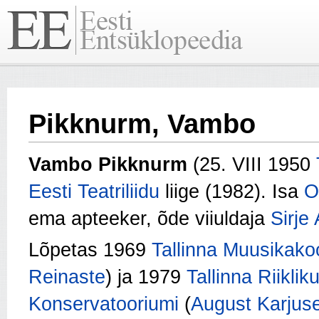
Pikknurm, Vambo
Vambo Pikknurm
(25. VIII 1950
Eesti Teatriliidu
liige (1982). Isa
O
ema apteeker, õde viiuldaja
Sirje
Lõpetas 1969
Tallinna Muusikakoo
Reinaste
) ja 1979
Tallinna Riiklik
Konservatooriumi
(
August Karjus