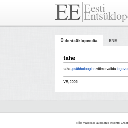
Üldentsüklopeedia
ENE
tahe
tahe,
psühholoogias
võime valida
tegevu
VE, 2006
Kõik materjalid avaldatud litsentsi Crea