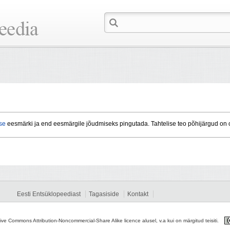
se
eesmärki ja end eesmärgile jõudmiseks pingutada. Tahtelise teo põhijärgud on o
Eesti Entsüklopeediast
Tagasiside
Kontakt
tive Commons Attribution-Noncommercial-Share Alike licence alusel, v.a kui on märgitud teisiti.