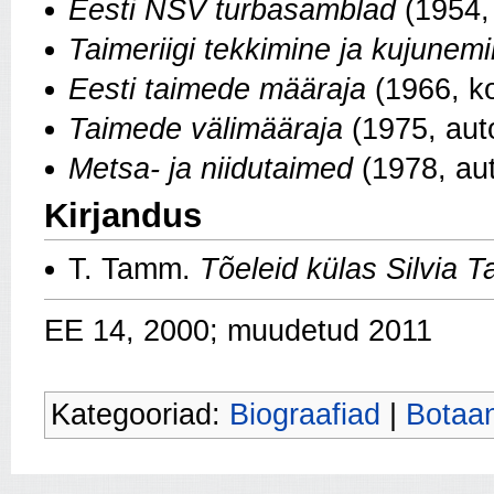
Eesti NSV turbasamblad
(1954,
Taimeriigi tekkimine ja kujunem
Eesti taimede määraja
(1966, ko
Taimede välimääraja
(1975, aut
Metsa- ja niidutaimed
(1978, aut
Kirjandus
T. Tamm.
Tõeleid külas Silvia Ta
EE 14, 2000; muudetud 2011
Kategooriad:
Biograafiad
|
Botaa