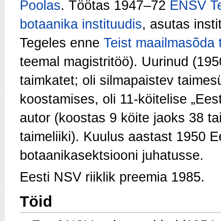
Poolas
. Töötas 1947–72
ENSV Te
botaanika instituudis
, asutas inst
Tegeles enne
Teist maailmasõda
teemal magistritöö). Uurinud (195
taimkatet; oli silmapaistev taim
koostamises, oli 11-köitelise „Eest
autor (koostas 9 köite jaoks 38 t
taimeliiki). Kuulus aastast 1950 E
botaanikasektsiooni juhatusse.
Eesti NSV riiklik preemia 1985.
Töid