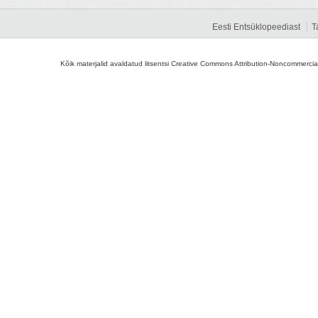
Eesti Entsüklopeediast
T
Kõik materjalid avaldatud litsentsi Creative Commons Attribution-Noncommercial-S