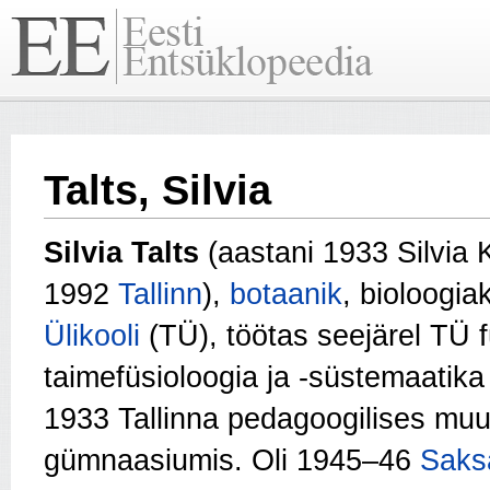
Talts, Silvia
Silvia Talts
(aastani 1933 Silvia 
1992
Tallinn
),
botaanik
, bioloogi
Ülikooli
(TÜ), töötas seejärel TÜ f
taimefüsioloogia ja -süstemaatika
1933 Tallinna pedagoogilises m
gümnaasiumis. Oli 1945–46
Saks