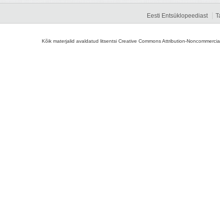
Eesti Entsüklopeediast
T
Kõik materjalid avaldatud litsentsi Creative Commons Attribution-Noncommercial-S