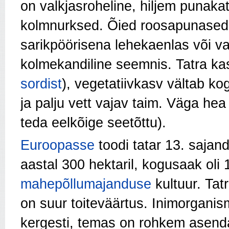
on valkjasroheline, hiljem punaka
kolmnurksed. Õied roosapunased 
sarikpöörisena lehekaenlas või va
kolme­kandiline seemnis. Tatra k
sordist
), vegetatiivkasv vältab k
ja palju vett vajav taim. Väga he
teda eelkõige seetõttu).
Euroopasse
toodi tatar 13. sajan
aastal 300 hektaril, kogusaak oli 
mahepõllumajanduse
kultuur. Tat
on suur toiteväärtus. Inimorganis
kergesti, temas on rohkem asen