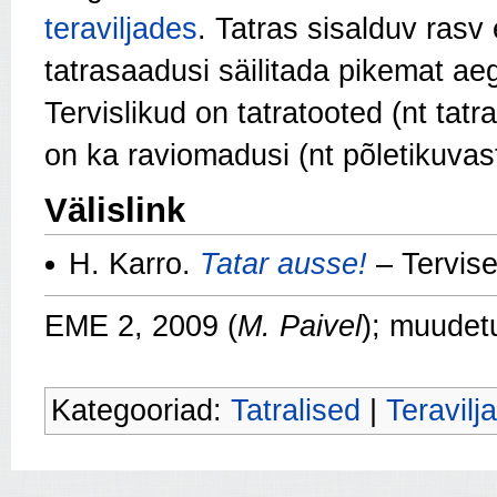
teraviljades
. Tatras sisalduv rasv
tatrasaadusi säilitada pikemat ae
Tervislikud on tatratooted (nt tatr
on ka raviomadusi (nt põletikuvas
Välislink
H. Karro.
Tatar ausse!
– Tervise
EME 2, 2009 (
M. Paivel
); muudet
Kategooriad:
Tatralised
|
Teravilj