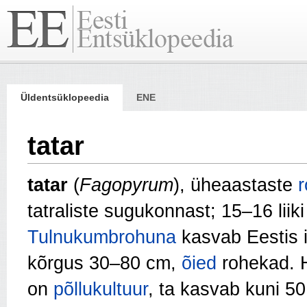
Üldentsüklopeedia
ENE
tatar
tatar
(
Fagopyrum
),
üheaastaste
r
tatraliste sugukonnast; 15–16 liik
Tulnukumbrohuna
kasvab Eestis i
kõrgus 30–80 cm,
õied
rohekad. Ha
on
põllukultuur
, ta kasvab kuni 