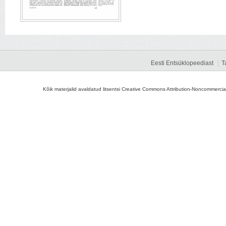
Eesti Entsüklopeediast
T
Kõik materjalid avaldatud litsentsi Creative Commons Attribution-Noncommercial-S