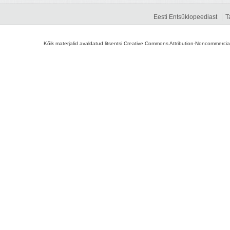
Eesti Entsüklopeediast
T
Kõik materjalid avaldatud litsentsi Creative Commons Attribution-Noncommercial-S