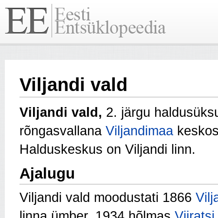
Viljandi vald
Viljandi vald,
2. järgu haldusüks
rõngasvallana
Viljandimaa
keskos
Halduskeskus on Viljandi linn.
Ajalugu
Viljandi vald moodustati 1866
Vil
linna ümber, 1934 hõlmas
Viiratsi