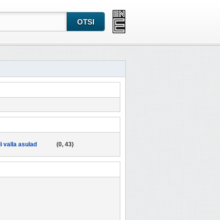
di valla asulad
(0, 43)