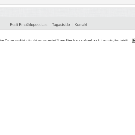
Eesti Entsüklopeediast
Tagasiside
Kontakt
tive Commons Attribution-Noncommercial-Share Alike licence alusel, v.a kui on märgitud teisiti.