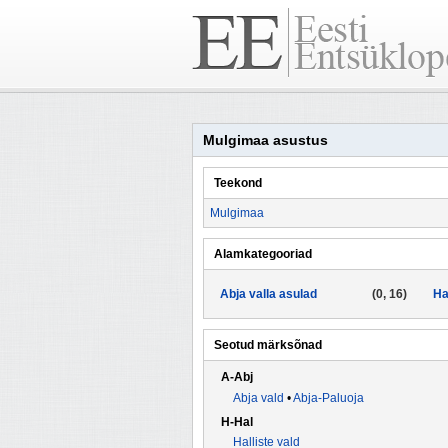
Mulgimaa asustus
Teekond
Mulgimaa
Alamkategooriad
Abja valla asulad
(0, 16)
Ha
Seotud märksõnad
A-Abj
Abja vald
•
Abja-Paluoja
H-Hal
Halliste vald