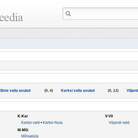
lliste valla asulad
(0, 4)
Karksi valla asulad
(0, 12)
Viljan
K-Kar
V-Vil
Karksi vald
•
Karksi-Nuia
Viljandi vald
M-Mõi
Mõisaküla