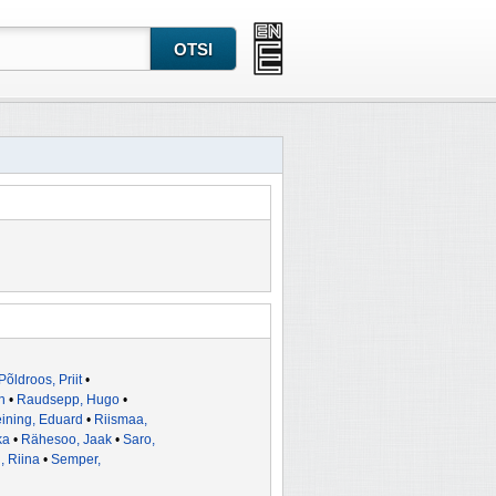
Põldroos, Priit
•
n
•
Raudsepp, Hugo
•
ining, Eduard
•
Riismaa,
ka
•
Rähesoo, Jaak
•
Saro,
, Riina
•
Semper,