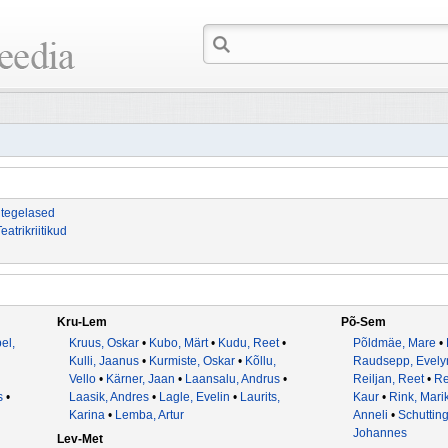
ritegelased
eatrikriitikud
Kru-Lem
Põ-Sem
el,
Kruus, Oskar
•
Kubo, Märt
•
Kudu, Reet
•
Põldmäe, Mare
•
Kulli, Jaanus
•
Kurmiste, Oskar
•
Kõllu,
Raudsepp, Evely
Vello
•
Kärner, Jaan
•
Laansalu, Andrus
•
Reiljan, Reet
•
Re
s
•
Laasik, Andres
•
Lagle, Evelin
•
Laurits,
Kaur
•
Rink, Mari
Karina
•
Lemba, Artur
Anneli
•
Schutting
Johannes
Lev-Met