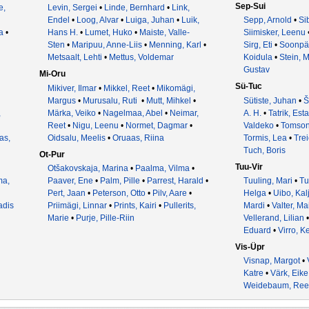
Sep-Sui
e,
Levin, Sergei
•
Linde, Bernhard
•
Link,
Endel
•
Loog, Alvar
•
Luiga, Juhan
•
Luik,
Sepp, Arnold
•
Sib
a
•
Hans H.
•
Lumet, Huko
•
Maiste, Valle-
Siimisker, Leenu
Sten
•
Maripuu, Anne-Liis
•
Menning, Karl
•
Sirg, Eti
•
Soonpä
Metsaalt, Lehti
•
Mettus, Voldemar
Koidula
•
Stein, M
Gustav
Mi-Oru
Sü-Tuc
Mikiver, Ilmar
•
Mikkel, Reet
•
Mikomägi,
Margus
•
Murusalu, Ruti
•
Mutt, Mihkel
•
Sütiste, Juhan
•
Š
,
Märka, Veiko
•
Nagelmaa, Abel
•
Neimar,
A. H.
•
Tatrik, Esta
Reet
•
Nigu, Leenu
•
Normet, Dagmar
•
Valdeko
•
Tomson
as,
Oidsalu, Meelis
•
Oruaas, Riina
Tormis, Lea
•
Trei
Tuch, Boris
Ot-Pur
Tuu-Vir
Otšakovskaja, Marina
•
Paalma, Vilma
•
a,
Paaver, Ene
•
Palm, Pille
•
Parrest, Harald
•
Tuuling, Mari
•
Tu
Pert, Jaan
•
Peterson, Otto
•
Pilv, Aare
•
Helga
•
Uibo, Kal
adis
Priimägi, Linnar
•
Prints, Kairi
•
Pullerits,
Mardi
•
Valter, M
Marie
•
Purje, Pille-Riin
Vellerand, Lilian
Eduard
•
Virro, K
Vis-Üpr
Visnap, Margot
•
Katre
•
Värk, Eike
Weidebaum, Ree