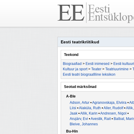
Eesti teatrikriitikud
Teekond
Biograafiad
>
Eesti inimesed
>
Eesti kultuu
Kultuur ja sport
>
Teater
>
Teatriuurimine
>
T
Eesti teatri biograafiline leksikon
Seotud märksõnad
A-Ble
Adson, Artur
•
Agranovskaja, Elviira
•
Aib
Liisi
•
Alaküla, Ruth
•
Aller, Rudolf
•
Allik,
Jaak
•
Allik, Karin
•
Andresen, Nigol
•
Arujärv, Evi
•
Avestik, Rait
•
Balbat, Mari
Bleive, Johannes
Bu-Hin