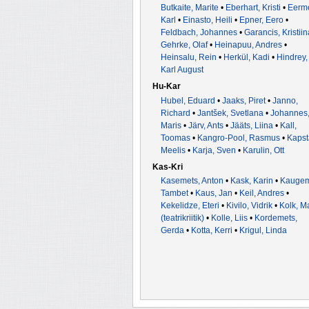
Butkaite, Marite
•
Eberhart, Kristi
•
Eerm
Karl
•
Einasto, Heili
•
Epner, Eero
•
Feldbach, Johannes
•
Garancis, Kristiin
Gehrke, Olaf
•
Heinapuu, Andres
•
Heinsalu, Rein
•
Herkül, Kadi
•
Hindrey,
Karl August
Hu-Kar
Hubel, Eduard
•
Jaaks, Piret
•
Janno,
Richard
•
Jantšek, Svetlana
•
Johannes
Maris
•
Järv, Ants
•
Jääts, Liina
•
Kall,
Toomas
•
Kangro-Pool, Rasmus
•
Kapst
Meelis
•
Karja, Sven
•
Karulin, Ott
Kas-Kri
Kasemets, Anton
•
Kask, Karin
•
Kaugem
Tambet
•
Kaus, Jan
•
Keil, Andres
•
Kekelidze, Eteri
•
Kivilo, Vidrik
•
Kolk, M
(teatrikriitik)
•
Kolle, Liis
•
Kordemets,
Gerda
•
Kotta, Kerri
•
Krigul, Linda