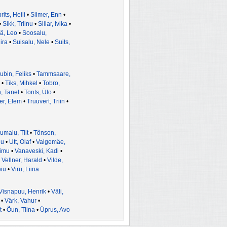
rits, Heili
•
Siimer, Enn
•
•
Sikk, Triinu
•
Sillar, Ivika
•
ä, Leo
•
Soosalu,
ira
•
Suisalu, Nele
•
Suits,
ubin, Feliks
•
Tammsaare,
•
Tiks, Mihkel
•
Tobro,
, Tanel
•
Tonts, Ülo
•
er, Elem
•
Truuvert, Triin
•
umalu, Tiit
•
Tõnson,
ju
•
Utt, Olaf
•
Valgemäe,
aimu
•
Vanaveski, Kadi
•
•
Vellner, Harald
•
Vilde,
eiu
•
Viru, Liina
Visnapuu, Henrik
•
Väli,
•
Värk, Vahur
•
t
•
Õun, Tiina
•
Üprus, Avo