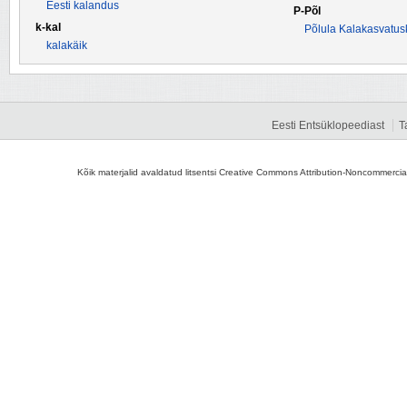
Eesti kalandus
P-Põl
k-kal
Põlula Kalakasvatu
kalakäik
Eesti Entsüklopeediast
T
Kõik materjalid avaldatud litsentsi Creative Commons Attribution-Noncommercial-S