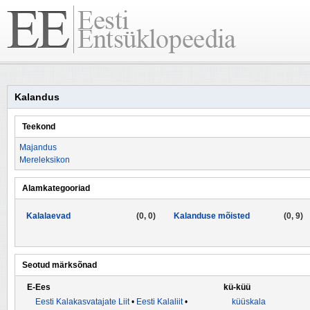
Kalandus
Teekond
Majandus
Mereleksikon
Alamkategooriad
Kalalaevad
(0, 0)
Kalanduse mõisted
(0, 9)
Seotud märksõnad
E-Ees
kü-küü
Eesti Kalakasvatajate Liit
•
Eesti Kalaliit
•
küüskala